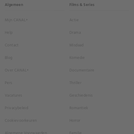
Algemeen
Films & Series
Mijn CANAL+
Actie
Help
Drama
Contact
Misdaad
Blog
Komedie
Over CANAL+
Documentaire
Pers
Thriller
Vacatures
Geschiedenis
Privacybeleid
Romantiek
Cookievoorkeuren
Horror
Algemene Voorwaarden
Familie