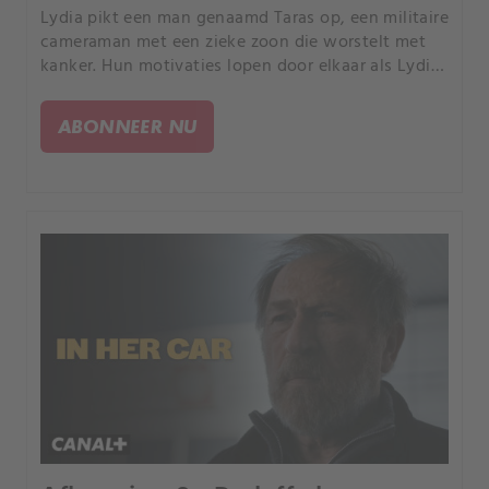
Lydia pikt een man genaamd Taras op, een militaire
cameraman met een zieke zoon die worstelt met
kanker. Hun motivaties lopen door elkaar als Lydia
hem helpt terwijl ze omgaat met haar eigen
schuldgevoel over de kankerziekte van haar
ABONNEER NU
dochter.