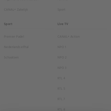
CANAL+ Zakelijk
Sport
Sport
Live TV
Premier Padel
CANAL+ Action
Nederlands elftal
NPO 1
Schaatsen
NPO 2
NPO 3
RTL 4
RTL 5
RTL 7
RTL 8