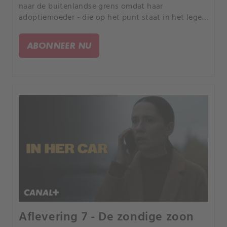
naar de buitenlandse grens omdat haar
adoptiemoeder - die op het punt staat in het leger
te dienen - wil dat haar geliefde dochter in
veiligheid is. Onderweg ontsnapt Solya aan Lydia
ABONNEER NU
met het geheime plan om haar biologische moeder
te ontmoeten - een bekende maar in feite corrupte
politica.
Aflevering 7 - De zondige zoon