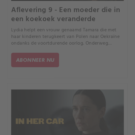
Aflevering 9 - Een moeder die in
een koekoek veranderde
Lydia helpt een vrouw genaamd Tamara die met
haar kinderen terugkeert van Polen naar Oekraïne
ondanks de voortdurende oorlog. Onderweg
ontdekt Lydia Tarmara's worstelingen en angsten,
wat leidt tot een verrassende onthulling over een
ABONNEER NU
busincident tijdens de oorlog.