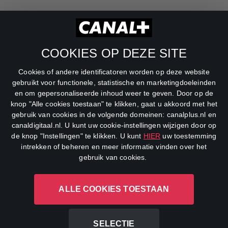
RTL Z
SBS6
COOKIES OP DEZE SITE
Net5
Cookies of andere identificatoren worden op deze website
Veronica
gebruikt voor functionele, statistische en marketingdoeleinden
en om gepersonaliseerde inhoud weer te geven. Door op de
DreamWorks Channel
knop "Alle cookies toestaan" te klikken, gaat u akkoord met het
gebruik van cookies in de volgende domeinen: canalplus.nl en
canaldigitaal.nl. U kunt uw cookie-instellingen wijzigen door op
de knop "Instellingen" te klikken. U kunt
HIER
uw toestemming
intrekken of beheren en meer informatie vinden over het
gebruik van cookies.
ALLE COOKIES TOESTAAN
CANAL+ Luxembourg S. à r.l., Rue Albert Borschette 4, L-1246
Luxembourg R.C.S.
Luxembourg: B 87.905
SELECTIE