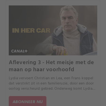
Aflevering 3 - Het meisje met de
maan op haar voorhoofd
Lydia vervoert Christian en Lea, een Frans koppel
dat verstrikt zit in een familieruzie, door een door
oorlog verscheurd gebied. Onderweg komt Lydia
meer te weten over hun gespannen relatie door de
romantische relatie van hun zoon Simon met
ABONNEER NU
Oksana, een vrouw die deel uitmaakte van een