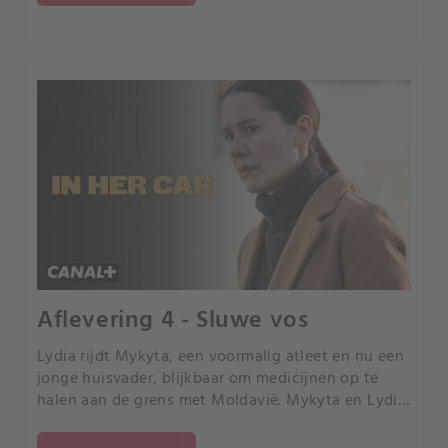
evacuatie die ze jaren geleden coördineerden.
Aflevering 4 - Sluwe vos
Lydia rijdt Mykyta, een voormalig atleet en nu een
jonge huisvader, blijkbaar om medicijnen op te
halen aan de grens met Moldavië. Mykyta en Lydia
delen hun levensverhalen tijdens de reis en
onthullen hun persoonlijke worstelingen en