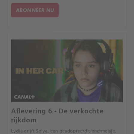
over Pavlo's homoseksualiteit en haar moeite om
hem en zijn vriend Myroslav te accepteren.
ABONNEER NU
Aflevering 6 - De verkochte
rijkdom
Lydia drijft Solya, een geadopteerd tienermeisje,