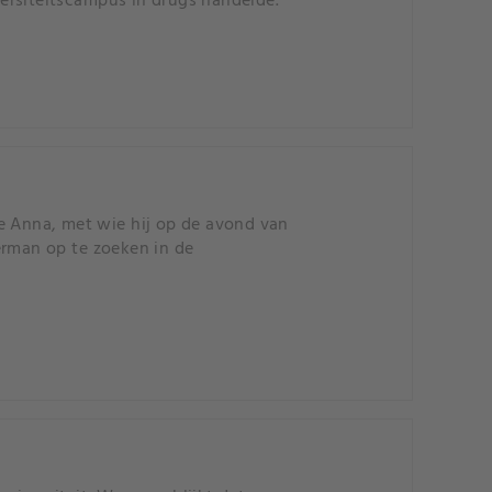
ersiteitscampus in drugs handelde.
sje Anna, met wie hij op de avond van
erman op te zoeken in de