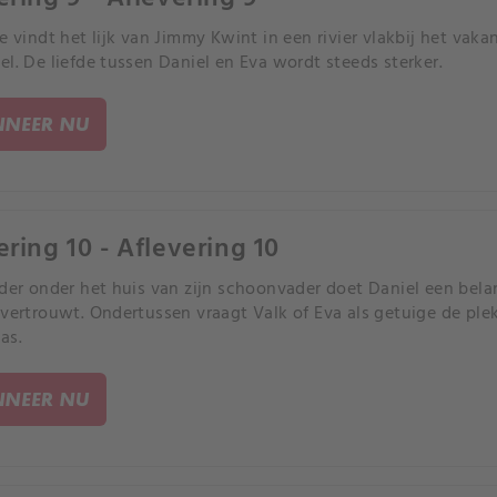
ie vindt het lijk van Jimmy Kwint in een rivier vlakbij het vak
el. De liefde tussen Daniel en Eva wordt steeds sterker.
NEER NU
ering 10 - Aflevering 10
lder onder het huis van zijn schoonvader doet Daniel een belan
evertrouwt. Ondertussen vraagt Valk of Eva als getuige de ple
as.
NEER NU