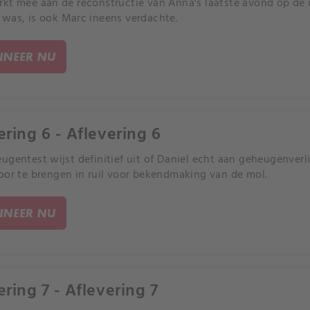
kt mee aan de reconstructie van Anna's laatste avond op de un
was, is ook Marc ineens verdachte.
NEER NU
ering 6 - Aflevering 6
ugentest wijst definitief uit of Daniel echt aan geheugenverli
oor te brengen in ruil voor bekendmaking van de mol.
NEER NU
ering 7 - Aflevering 7