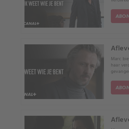
verdween
ABON
Aflev
Marc bie
haar ver
gevangen
ABON
Aflev