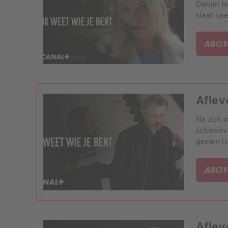
Daniel b
slaat toe
ABON
Aflev
Na zijn 
schoonva
gezien is
ABON
Aflev