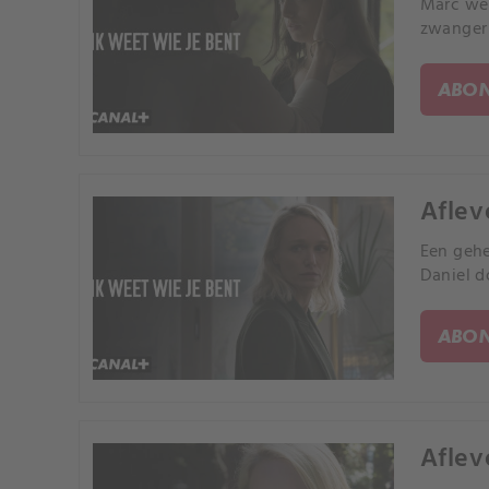
Marc wer
zwanger 
ABON
Aflev
Een gehe
Daniel d
ABON
Aflev