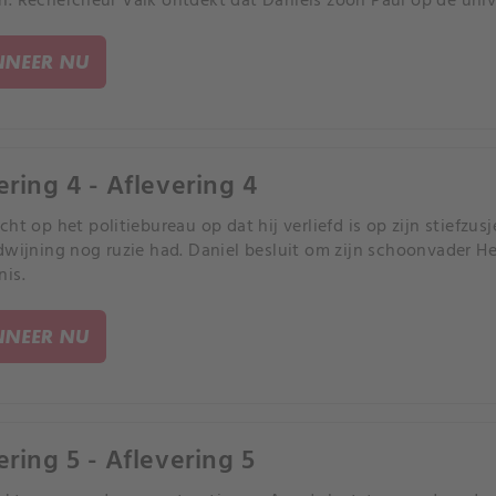
. Rechercheur Valk ontdekt dat Daniels zoon Paul op de univ
NEER NU
ering 4 - Aflevering 4
cht op het politiebureau op dat hij verliefd is op zijn stiefzu
dwijning nog ruzie had. Daniel besluit om zijn schoonvader H
is.
NEER NU
ering 5 - Aflevering 5