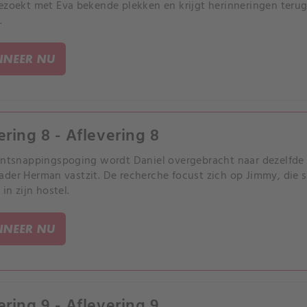
ezoekt met Eva bekende plekken en krijgt herinneringen terug
.
NEER NU
ering 8 - Aflevering 8
ontsnappingspoging wordt Daniel overgebracht naar dezelfde 
der Herman vastzit. De recherche focust zich op Jimmy, die s
 in zijn hostel.
NEER NU
ering 9 - Aflevering 9