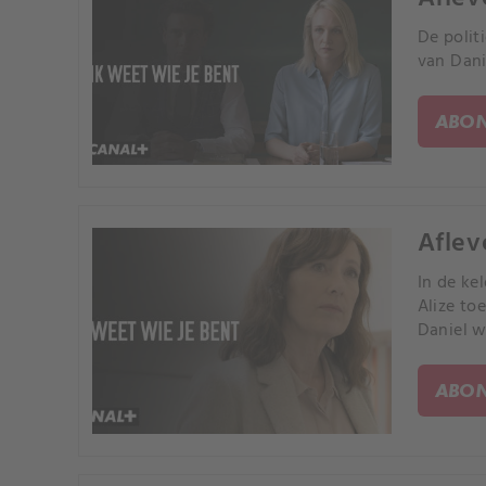
De polit
van Dani
ABON
Aflev
In de ke
Alize to
Daniel w
ABON