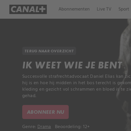
Abonnementen
Live TV
Sport
TERUG NAAR OVERZICHT
IK WEET WIE JE BENT
Succesvolle strafrechtadvocaat Daniel Elias kan zi
hij is en hoe hij midden in het bos terecht is geko
kleding en gezicht vol schrammen en bloed is te zi
gehad.
ABONNEER NU
Genre:
Drama
Beoordeling: 12+