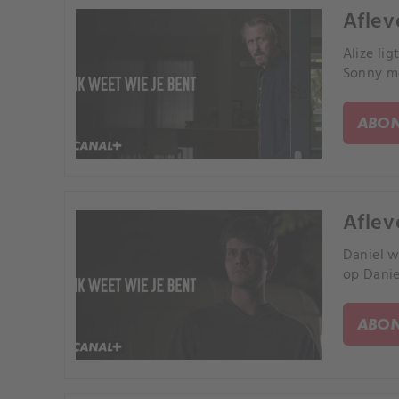
Aflev
Alize li
Sonny me
ABON
Aflev
Daniel w
op Danie
ABON