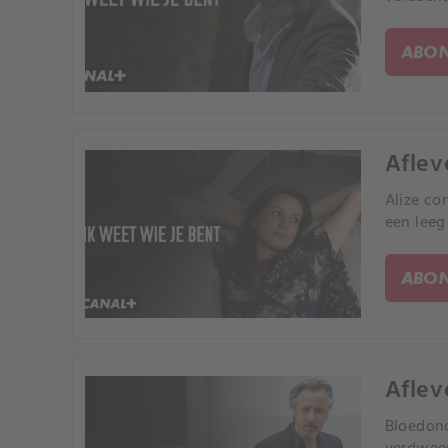
ABON
Aflev
Alize co
een leeg 
ABON
Aflev
Bloedond