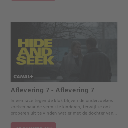
Aflevering 7 - Aflevering 7
In een race tegen de klok blijven de onderzoekers
zoeken naar de vermiste kinderen, terwijl ze ook
proberen uit te vinden wat er met de dochter van
Svyrydov is gebeurd. Leugens wor-den aan het
licht gebracht en oude wonden worden