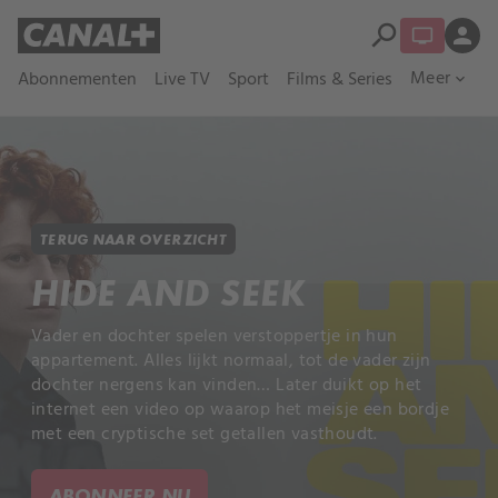
search
person
Meer
Abonnementen
Live TV
Sport
Films & Series
expand_more
TERUG NAAR OVERZICHT
HIDE AND SEEK
Vader en dochter spelen verstoppertje in hun
appartement. Alles lijkt normaal, tot de vader zijn
dochter nergens kan vinden… Later duikt op het
internet een video op waarop het meisje een bordje
met een cryptische set getallen vasthoudt.
ABONNEER NU