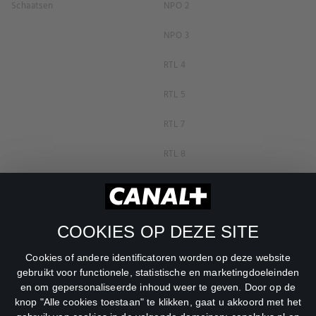
Schaatsen
NPO 2
NPO 3
RTL 4
RTL 5
RTL 7
RTL 8
RTL Z
SBS6
COOKIES OP DEZE SITE
Net5
Cookies of andere identificatoren worden op deze website
Veronica
gebruikt voor functionele, statistische en marketingdoeleinden
en om gepersonaliseerde inhoud weer te geven. Door op de
DreamWorks Channel
knop "Alle cookies toestaan" te klikken, gaat u akkoord met het