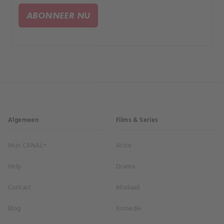
met een moeilijke keuze.
ABONNEER NU
Algemeen
Films & Series
Mijn CANAL+
Actie
Help
Drama
Contact
Misdaad
Blog
Komedie