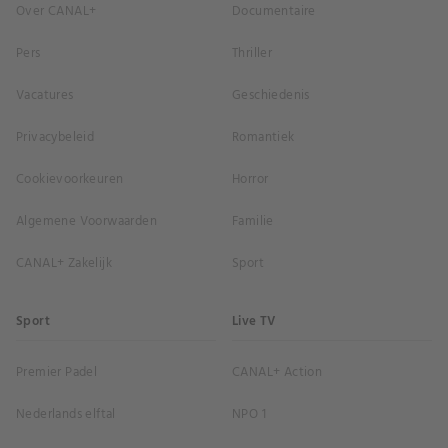
Over CANAL+
Documentaire
Pers
Thriller
Vacatures
Geschiedenis
Privacybeleid
Romantiek
Cookievoorkeuren
Horror
Algemene Voorwaarden
Familie
CANAL+ Zakelijk
Sport
Sport
Live TV
Premier Padel
CANAL+ Action
Nederlands elftal
NPO 1