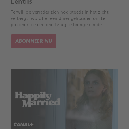
Lentils
Terwijl de verrader zich nog steeds in het zicht
verbergt, wordt er een diner gehouden om te
proberen de eenheid terug te brengen in de
Organisatie. Na een maaltijd rijk aan peulvruchten
komt de waarheid aan het licht.
ABONNEER NU