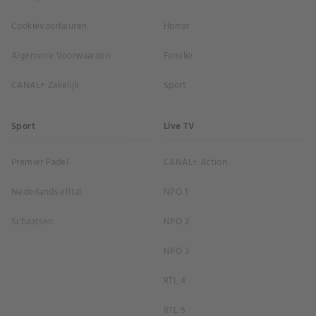
Cookievoorkeuren
Horror
Algemene Voorwaarden
Familie
CANAL+ Zakelijk
Sport
Sport
Live TV
Premier Padel
CANAL+ Action
Nederlands elftal
NPO 1
Schaatsen
NPO 2
NPO 3
RTL 4
RTL 5