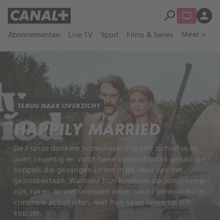
search
person
Meer
Abonnementen
Live TV
Sport
Films & Series
expand_more
TERUG NAAR OVERZICHT
HAPPILY MARRIED
De Franse donkere komedieserie speelt zich af in de
jaren zeventig en volgt twee ogenschijnlijk gelukkige
koppels die gevangen zitten in de sleur van het
gezinsbestaan. Wanneer hun kinderen op zomerkamp
zijn, raken de vier vrienden onverwacht verwikkeld in
criminele activiteiten, wat hun saaie leven op zijn
kop zet.