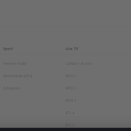
Sport
Live TV
Premier Padel
CANAL+ Action
Nederlands elftal
NPO 1
Schaatsen
NPO 2
NPO 3
RTL 4
RTL 5