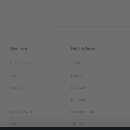
Algemeen
Films & Series
Mijn CANAL+
Actie
Help
Drama
Contact
Misdaad
Blog
Komedie
Over CANAL+
Documentaire
Pers
Thriller