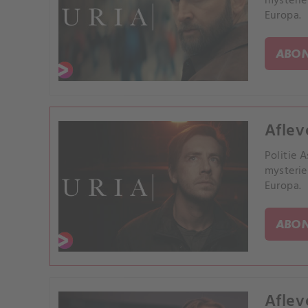
mysterie
Europa.
ABON
Aflev
Politie 
mysterie
Europa.
ABON
Aflev