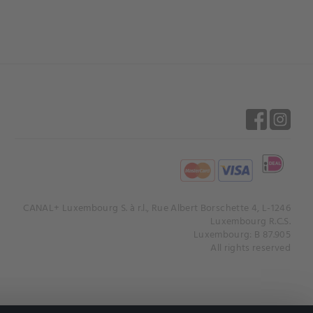
CANAL+ Luxembourg S. à r.l., Rue Albert Borschette 4, L-1246
Luxembourg R.C.S.
Luxembourg: B 87.905
All rights reserved