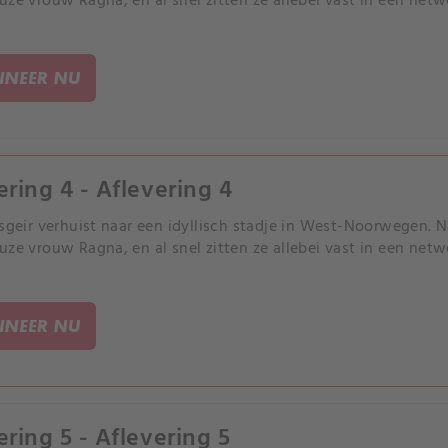
uze vrouw Ragna, en al snel zitten ze allebei vast in een netw
NEER NU
ering 4 - Aflevering 4
Asgeir verhuist naar een idyllisch stadje in West-Noorwegen. N
uze vrouw Ragna, en al snel zitten ze allebei vast in een netw
NEER NU
ering 5 - Aflevering 5