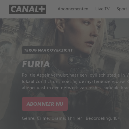
Abonnementen
Live TV
Sport
TERUG NAAR OVERZICHT
FURIA
Politie Asgeir verhuist naar een idyllisch stadje 
lokaal conflict ontmoet hij de mysterieuze vrouw Ra
allebei vast in een netwerk van rechts-radicale kra
ABONNEER NU
Genre:
Crime
,
Drama
,
Thriller
Beoordeling: 16+