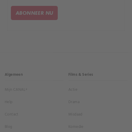
geconfronteerd met een verwoestend verlies.
ABONNEER NU
Algemeen
Films & Series
Mijn CANAL+
Actie
Help
Drama
Contact
Misdaad
Blog
Komedie