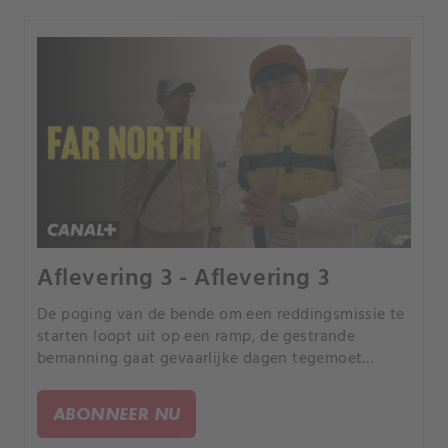
Aflevering 3 - Aflevering 3
De poging van de bende om een reddingsmissie te
starten loopt uit op een ramp, de gestrande
bemanning gaat gevaarlijke dagen tegemoet
zonder drinkwater en Ed en Heather doen een
schokkende ontdekking.
ABONNEER NU