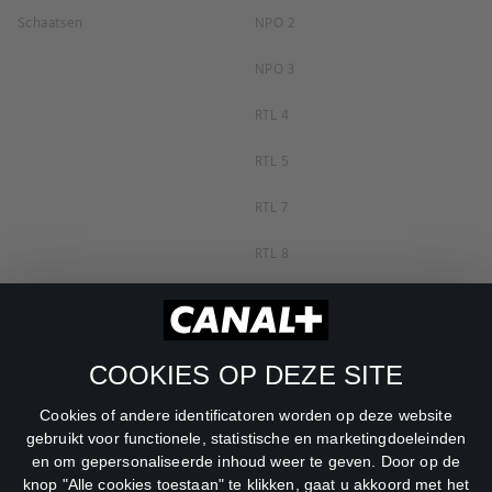
Schaatsen
NPO 2
NPO 3
RTL 4
RTL 5
RTL 7
RTL 8
RTL Z
SBS6
COOKIES OP DEZE SITE
Net5
Cookies of andere identificatoren worden op deze website
Veronica
gebruikt voor functionele, statistische en marketingdoeleinden
en om gepersonaliseerde inhoud weer te geven. Door op de
DreamWorks Channel
knop "Alle cookies toestaan" te klikken, gaat u akkoord met het