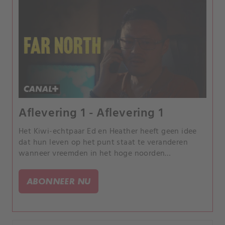
Aflevering 1 - Aflevering 1
Het Kiwi-echtpaar Ed en Heather heeft geen idee
dat hun leven op het punt staat te veranderen
wanneer vreemden in het hoge noorden
aankomen. Een Tongaans-Australische bende landt
in Aotearoa voor een unieke drugsdeal.
ABONNEER NU