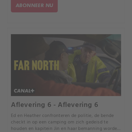
de drugsdeal te laten ontsporen.
ABONNEER NU
Aflevering 6 - Aflevering 6
Ed en Heather confronteren de politie, de bende
checkt in op een camping om zich gedeisd te
houden en kapitein Jin en haar bemanning worden