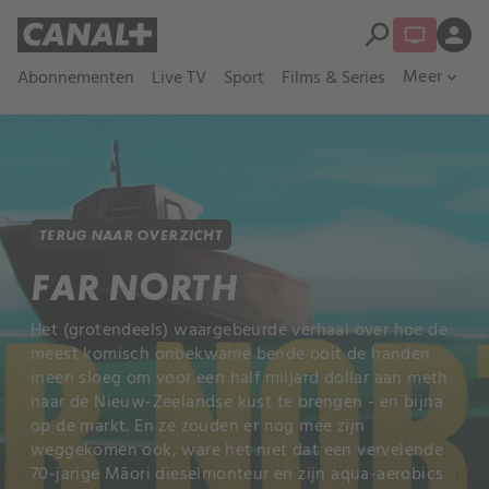
search
person
Meer
Abonnementen
Live TV
Sport
Films & Series
expand_more
TERUG NAAR OVERZICHT
FAR NORTH
Het (grotendeels) waargebeurde verhaal over hoe de
meest komisch onbekwame bende ooit de handen
ineen sloeg om voor een half miljard dollar aan meth
naar de Nieuw-Zeelandse kust te brengen - en bijna
op de markt. En ze zouden er nog mee zijn
weggekomen ook, ware het niet dat een vervelende
70-jarige Māori dieselmonteur en zijn aqua-aerobics