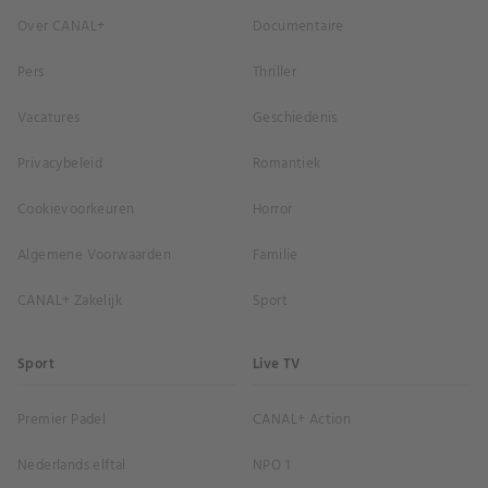
Over CANAL+
Documentaire
Pers
Thriller
Vacatures
Geschiedenis
Privacybeleid
Romantiek
Cookievoorkeuren
Horror
Algemene Voorwaarden
Familie
CANAL+ Zakelijk
Sport
Sport
Live TV
Premier Padel
CANAL+ Action
Nederlands elftal
NPO 1