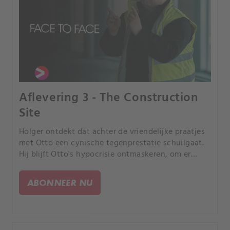
Aflevering 3 - The Construction
Site
Holger ontdekt dat achter de vriendelijke praatjes
met Otto een cynische tegenprestatie schuilgaat.
Hij blijft Otto's hypocrisie ontmaskeren, om er
achter te komen dat hij zelf zijn oude vriend in de
steek heeft gelaten.
ABONNEER NU