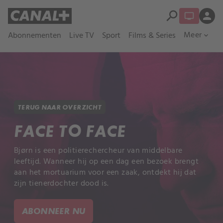
search
person
Meer
Abonnementen
Live TV
Sport
Films & Series
expand_more
TERUG NAAR OVERZICHT
FACE TO FACE
Bjørn is een politierechercheur van middelbare
leeftijd. Wanneer hij op een dag een bezoek brengt
aan het mortuarium voor een zaak, ontdekt hij dat
zijn tienerdochter dood is.
ABONNEER NU