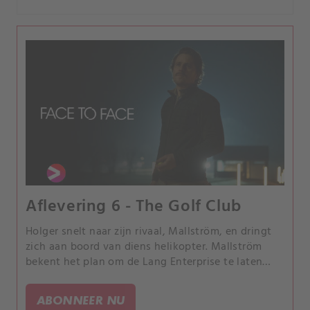
Aflevering 6 - The Golf Club
Holger snelt naar zijn rivaal, Mallström, en dringt
zich aan boord van diens helikopter. Mallström
bekent het plan om de Lang Enterprise te laten
instorten, maar hij heeft geen idee wat Markus
anders van plan was.
ABONNEER NU