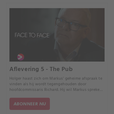
Aflevering 5 - The Pub
Holger haast zich om Markus' geheime afspraak te
vinden als hij wordt tegengehouden door
hoofdcommissaris Richard. Hij wil Markus spreken
omdat hij John kent - de huurmoordenaar die
Christina vermoordde.
ABONNEER NU