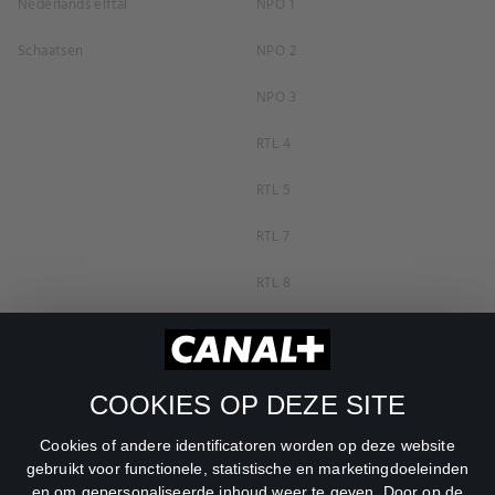
Nederlands elftal
NPO 1
Schaatsen
NPO 2
NPO 3
RTL 4
RTL 5
RTL 7
RTL 8
RTL Z
SBS6
COOKIES OP DEZE SITE
Net5
Cookies of andere identificatoren worden op deze website
Veronica
gebruikt voor functionele, statistische en marketingdoeleinden
en om gepersonaliseerde inhoud weer te geven. Door op de