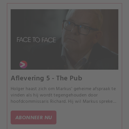
Aflevering 5 - The Pub
Holger haast zich om Markus' geheime afspraak te
vinden als hij wordt tegengehouden door
hoofdcommissaris Richard. Hij wil Markus spreken
omdat hij John kent - de huurmoordenaar die
Christina vermoordde.
ABONNEER NU