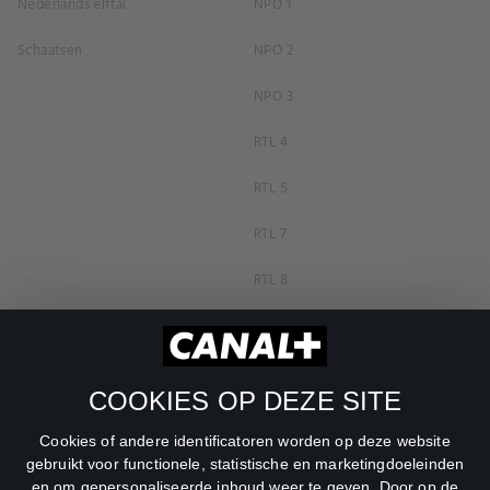
Nederlands elftal
NPO 1
Schaatsen
NPO 2
NPO 3
RTL 4
RTL 5
RTL 7
RTL 8
RTL Z
SBS6
COOKIES OP DEZE SITE
Net5
Cookies of andere identificatoren worden op deze website
Veronica
gebruikt voor functionele, statistische en marketingdoeleinden
en om gepersonaliseerde inhoud weer te geven. Door op de