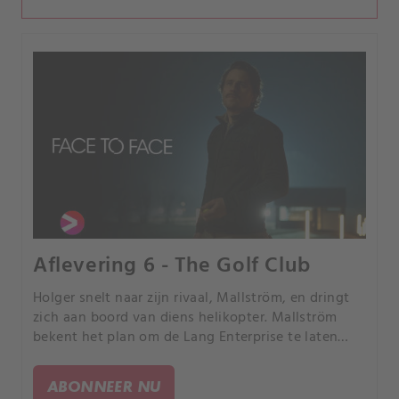
Aflevering 6 - The Golf Club
Holger snelt naar zijn rivaal, Mallström, en dringt
zich aan boord van diens helikopter. Mallström
bekent het plan om de Lang Enterprise te laten
instorten, maar hij heeft geen idee wat Markus
anders van plan was.
ABONNEER NU