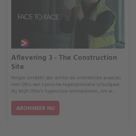
Aflevering 3 - The Construction
Site
Holger ontdekt dat achter de vriendelijke praatjes
met Otto een cynische tegenprestatie schuilgaat.
Hij blijft Otto's hypocrisie ontmaskeren, om er
achter te komen dat hij zelf zijn oude vriend in de
steek heeft gelaten.
ABONNEER NU