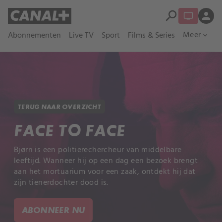
search
person
Meer
Abonnementen
Live TV
Sport
Films & Series
expand_more
TERUG NAAR OVERZICHT
FACE TO FACE
Bjørn is een politierechercheur van middelbare
leeftijd. Wanneer hij op een dag een bezoek brengt
aan het mortuarium voor een zaak, ontdekt hij dat
zijn tienerdochter dood is.
ABONNEER NU