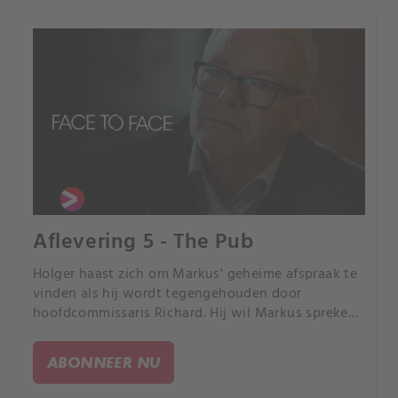
Aflevering 5 - The Pub
Holger haast zich om Markus' geheime afspraak te
vinden als hij wordt tegengehouden door
hoofdcommissaris Richard. Hij wil Markus spreken
omdat hij John kent - de huurmoordenaar die
Christina vermoordde.
ABONNEER NU