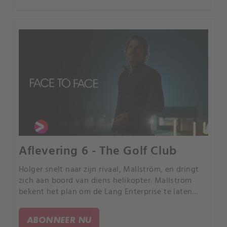
Aflevering 6 - The Golf Club
Holger snelt naar zijn rivaal, Mallström, en dringt
zich aan boord van diens helikopter. Mallström
bekent het plan om de Lang Enterprise te laten
instorten, maar hij heeft geen idee wat Markus
anders van plan was.
ABONNEER NU