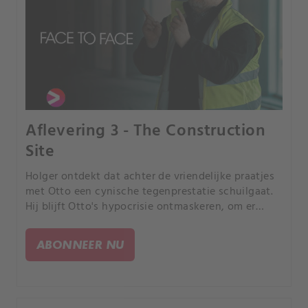
Aflevering 3 - The Construction
Site
Holger ontdekt dat achter de vriendelijke praatjes
met Otto een cynische tegenprestatie schuilgaat.
Hij blijft Otto's hypocrisie ontmaskeren, om er
achter te komen dat hij zelf zijn oude vriend in de
steek heeft gelaten.
ABONNEER NU