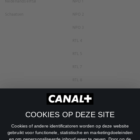
Nederlands elftal
NPO 1
Schaatsen
NPO 2
NPO 3
RTL 4
RTL 5
RTL 7
RTL 8
RTL Z
SBS6
COOKIES OP DEZE SITE
Net5
Cookies of andere identificatoren worden op deze website
Veronica
gebruikt voor functionele, statistische en marketingdoeleinden
en om gepersonaliseerde inhoud weer te geven. Door op de