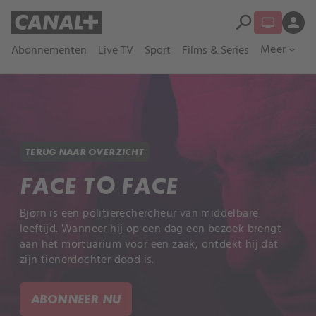
search
person
Meer
Abonnementen
Live TV
Sport
Films & Series
expand_more
TERUG NAAR OVERZICHT
FACE TO FACE
Bjørn is een politierechercheur van middelbare
leeftijd. Wanneer hij op een dag een bezoek brengt
aan het mortuarium voor een zaak, ontdekt hij dat
zijn tienerdochter dood is.
ABONNEER NU