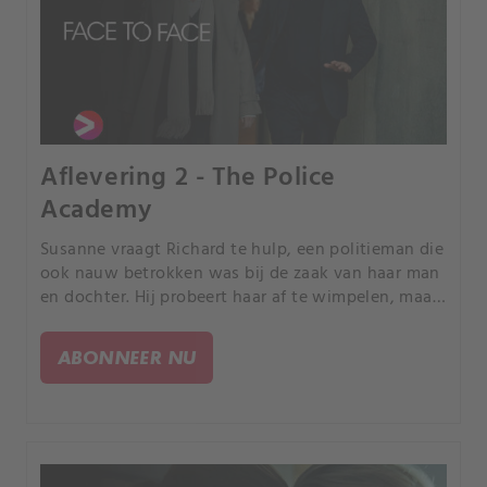
Aflevering 2 - The Police
Academy
Susanne vraagt Richard te hulp, een politieman die
ook nauw betrokken was bij de zaak van haar man
en dochter. Hij probeert haar af te wimpelen, maar
als Susanne aandringt, blijken er wel degelijk jonge
vrouwen vermist te zijn.
ABONNEER NU