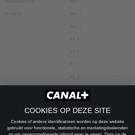
Nederlands elftal
NPO 1
Schaatsen
NPO 2
NPO 3
RTL 4
RTL 5
RTL 7
RTL 8
RTL Z
SBS6
COOKIES OP DEZE SITE
Net5
Cookies of andere identificatoren worden op deze website
Veronica
gebruikt voor functionele, statistische en marketingdoeleinden
en om gepersonaliseerde inhoud weer te geven. Door op de