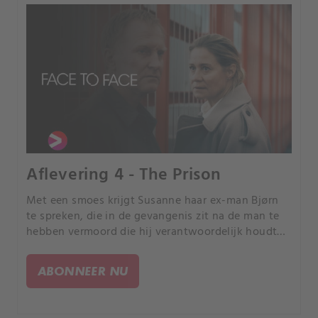
Aflevering 4 - The Prison
Met een smoes krijgt Susanne haar ex-man Bjørn
te spreken, die in de gevangenis zit na de man te
hebben vermoord die hij verantwoordelijk houdt
voor de dood van hun dochter. Susanne hoopt dat
Bjørn haar kan vertellen waar Sebastian is, de
ABONNEER NU
pooier van het meisje dat haar naar de mysterieuze
John kan leiden.