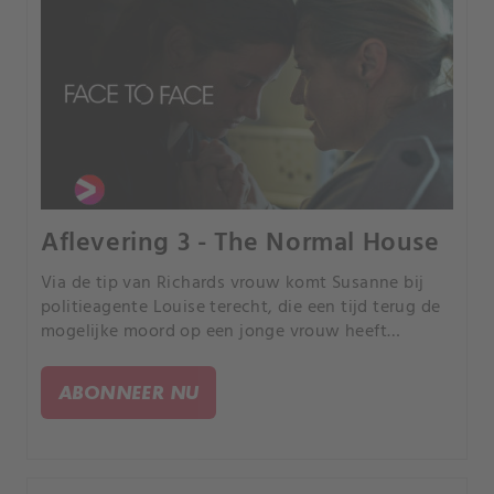
Aflevering 3 - The Normal House
Via de tip van Richards vrouw komt Susanne bij
politieagente Louise terecht, die een tijd terug de
mogelijke moord op een jonge vrouw heeft
onderzocht. Als Louise na veel aandringen haar
verhaal doet, blijkt de zaak nooit serieus
ABONNEER NU
behandeld te zijn omdat de getuige was
verdwenen.