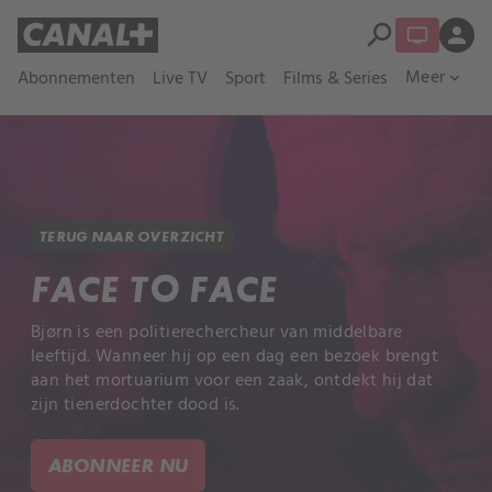
search
person
Meer
Abonnementen
Live TV
Sport
Films & Series
expand_more
TERUG NAAR OVERZICHT
FACE TO FACE
Bjørn is een politierechercheur van middelbare
leeftijd. Wanneer hij op een dag een bezoek brengt
aan het mortuarium voor een zaak, ontdekt hij dat
zijn tienerdochter dood is.
ABONNEER NU