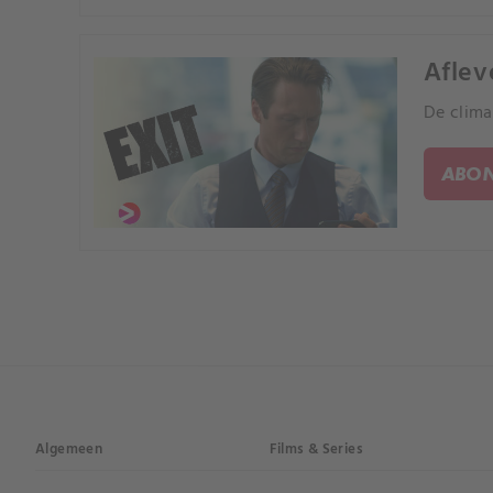
Afleve
De clima
ABON
Algemeen
Films & Series