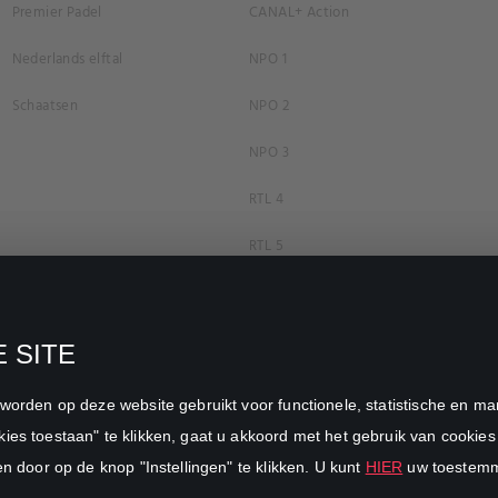
Premier Padel
CANAL+ Action
Nederlands elftal
NPO 1
Schaatsen
NPO 2
NPO 3
RTL 4
RTL 5
RTL 7
RTL 8
 SITE
RTL Z
n worden op deze website gebruikt voor functionele, statistische en 
SBS6
ies toestaan" te klikken, gaat u akkoord met het gebruik van cookies 
en door op de knop "Instellingen" te klikken. U kunt
HIER
uw toestemmi
Net5