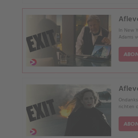
Aflev
In New Y
Adams v
ABON
Aflev
Ondanks 
richten 
ABON