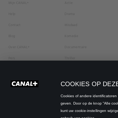
Mijn CANAL+
Actie
Help
Drama
Contact
Misdaad
Blog
Komedie
Over CANAL+
Documentaire
Pers
Thriller
Vacatures
Geschiedenis
Privacybeleid
Romantiek
COOKIES OP DEZE
Cookievoorkeuren
Horror
Cookies of andere identificatore
Algemene Voorwaarden
Familie
geven. Door op de knop "Alle cook
kunt uw cookie-instellingen wijzig
CANAL+ Zakelijk
Sport
gebruik van cookies.