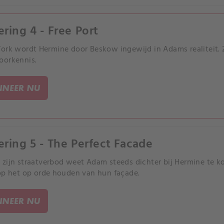
ering 4 - Free Port
ork wordt Hermine door Beskow ingewijd in Adams realiteit. Z
oorkennis.
NEER NU
ering 5 - The Perfect Facade
zijn straatverbod weet Adam steeds dichter bij Hermine te kom
op het op orde houden van hun façade.
NEER NU