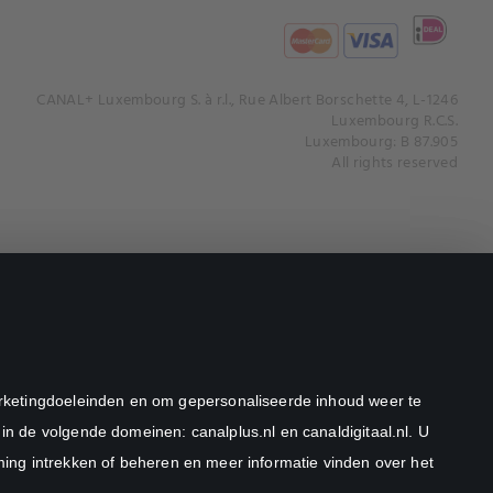
CANAL+ Luxembourg S. à r.l., Rue Albert Borschette 4, L-1246
Luxembourg R.C.S.
Luxembourg: B 87.905
All rights reserved
marketingdoeleinden en om gepersonaliseerde inhoud weer te
in de volgende domeinen: canalplus.nl en canaldigitaal.nl. U
ng intrekken of beheren en meer informatie vinden over het