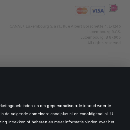
CANAL+ Luxembourg S. à r.l., Rue Albert Borschette 4, L-1246
Luxembourg R.C.S.
Luxembourg: B 87.905
All rights reserved
marketingdoeleinden en om gepersonaliseerde inhoud weer te
in de volgende domeinen: canalplus.nl en canaldigitaal.nl. U
ng intrekken of beheren en meer informatie vinden over het