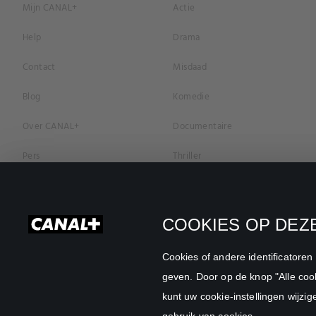
Mijn CANAL+
Actie
Help
Drama
Contact
Misdaad
Blog
Komedie
Over CANAL+
Documentaire
Pers
Thriller
Vacatures
Geschiedenis
Privacybeleid
Romantiek
COOKIES OP DEZE
Cookievoorkeuren
Horror
Cookies of andere identificatore
Algemene Voorwaarden
Familie
geven. Door op de knop "Alle cook
kunt uw cookie-instellingen wijzig
CANAL+ Zakelijk
Sport
gebruik van cookies.