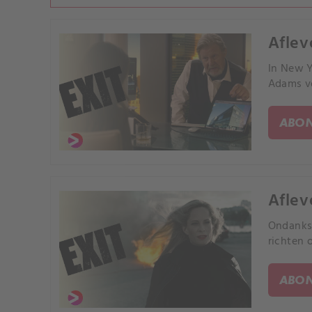
Aflev
In New Y
Adams v
ABON
Aflev
Ondanks 
richten 
ABON