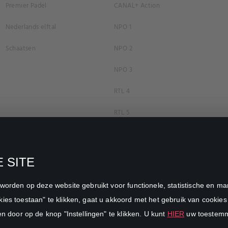
Premier Padel
CANAL+ Action
Nederlands elftal
NPO 1
Schaatsen
NPO 2
NPO 3
RTL 4
RTL 5
RTL 7
RTL 8
 SITE
RTL Z
n worden op deze website gebruikt voor functionele, statistische en 
SBS6
ies toestaan" te klikken, gaat u akkoord met het gebruik van cookies 
en door op de knop "Instellingen" te klikken. U kunt
HIER
uw toestemmi
Net5