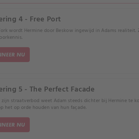
ering 4 - Free Port
ork wordt Hermine door Beskow ingewijd in Adams realiteit. Z
oorkennis.
NEER NU
ering 5 - The Perfect Facade
zijn straatverbod weet Adam steeds dichter bij Hermine te kom
op het op orde houden van hun façade.
NEER NU