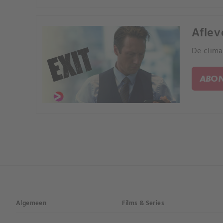
Afleve
De clima
ABON
Algemeen
Films & Series