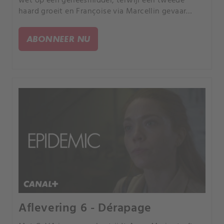
wet op een geneesmiddel, terwijl een tweede
haard groeit en Françoise via Marcellin gevaar
loopt.
ABONNEER NU
Aflevering 6 - Dérapage