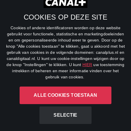
SBS6
COOKIES OP DEZE SITE
Net5
Cookies of andere identificatoren worden op deze website
Veronica
gebruikt voor functionele, statistische en marketingdoeleinden
en om gepersonaliseerde inhoud weer te geven. Door op de
DreamWorks Channel
knop "Alle cookies toestaan" te klikken, gaat u akkoord met het
gebruik van cookies in de volgende domeinen: canalplus.nl en
canaldigitaal.nl. U kunt uw cookie-instellingen wijzigen door op
de knop "Instellingen" te klikken. U kunt
HIER
uw toestemming
intrekken of beheren en meer informatie vinden over het
gebruik van cookies.
ALLE COOKIES TOESTAAN
CANAL+ Luxembourg S. à r.l., Rue Albert Borschette 4, L-1246
Luxembourg R.C.S.
Luxembourg: B 87.905
SELECTIE
All rights reserved