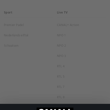
Sport
Live TV
Premier Padel
CANAL+ Action
Nederlands elftal
NPO 1
Schaatsen
NPO 2
NPO 3
RTL 4
RTL 5
RTL 7
RTL 8
RTL Z