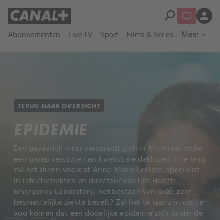
search
person
Meer
Abonnementen
Live TV
Sport
Films & Series
expand_more
TERUG NAAR OVERZICHT
EPIDEMIE
Een gevaarlijk virus verspreidt zich in Montreal onder
een groep verstoten en kwetsbare daklozen. Hoe lang
zal het duren voordat Anne-Marie Leclerc, specialist
in infectieziekten en directeur van het Health
Emergency Laboratory, het bestaan ​​van deze zeer
besmettelijke ziekte beseft? Zal het te laat zijn om te
voorkomen dat een dodelijke epidemie zich onder de