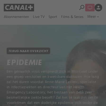
search
person
Meer
Abonnementen
Live TV
Sport
Films & Series
expand_more
TERUG NAAR OVERZICHT
EPIDEMIE
Een gevaarlijk virus verspreidt zich in Montreal onder
een groep verstoten en kwetsbare daklozen. Hoe lang
zal het duren voordat Anne-Marie Leclerc, specialist
in infectieziekten en directeur van het Health
Emergency Laboratory, het bestaan ​​van deze zeer
besmettelijke ziekte beseft? Zal het te laat zijn om te
voorkomen dat een dodelijke epidemie zich onder de