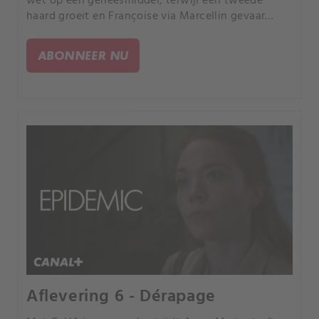
wet op een geneesmiddel, terwijl een tweede
haard groeit en Françoise via Marcellin gevaar
loopt.
ABONNEER NU
Aflevering 6 - Dérapage