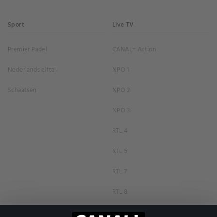
Sport
Live TV
Premier Padel
CANAL+ Action
Nederlands elftal
NPO 1
Schaatsen
NPO 2
NPO 3
RTL 4
RTL 5
RTL 7
RTL 8
RTL Z