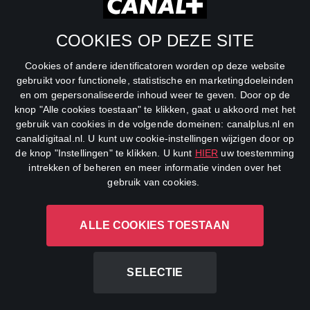
SBS6
COOKIES OP DEZE SITE
Net5
Cookies of andere identificatoren worden op deze website
Veronica
gebruikt voor functionele, statistische en marketingdoeleinden
en om gepersonaliseerde inhoud weer te geven. Door op de
DreamWorks Channel
knop "Alle cookies toestaan" te klikken, gaat u akkoord met het
gebruik van cookies in de volgende domeinen: canalplus.nl en
canaldigitaal.nl. U kunt uw cookie-instellingen wijzigen door op
de knop "Instellingen" te klikken. U kunt
HIER
uw toestemming
intrekken of beheren en meer informatie vinden over het
gebruik van cookies.
ALLE COOKIES TOESTAAN
CANAL+ Luxembourg S. à r.l., Rue Albert Borschette 4, L-1246
Luxembourg R.C.S.
Luxembourg: B 87.905
SELECTIE
All rights reserved