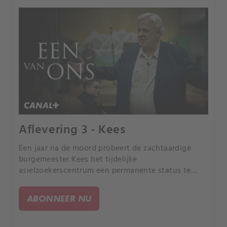
Aflevering 3 - Kees
Een jaar na de moord probeert de zachtaardige
burgemeester Kees het tijdelijke
asielzoekerscentrum een permanente status te
geven. Hij is ervan overtuigd dat de dorpelingen dit
na een informatieavond zullen begrijpen.
ABONNEER NU