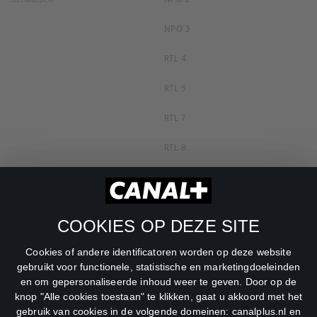
NPO 3
RTL 4
RTL 5
RTL 7
RTL 8
RTL Z
SBS6
COOKIES OP DEZE SITE
Net5
Cookies of andere identificatoren worden op deze website
Veronica
gebruikt voor functionele, statistische en marketingdoeleinden
en om gepersonaliseerde inhoud weer te geven. Door op de
DreamWorks Channel
knop "Alle cookies toestaan" te klikken, gaat u akkoord met het
gebruik van cookies in de volgende domeinen: canalplus.nl en