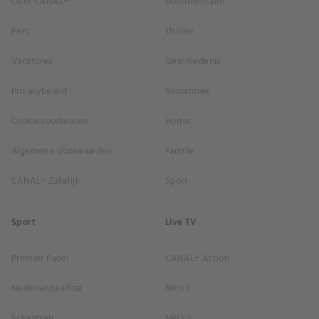
Over CANAL+
Documentaire
Pers
Thriller
Vacatures
Geschiedenis
Privacybeleid
Romantiek
Cookievoorkeuren
Horror
Algemene Voorwaarden
Familie
CANAL+ Zakelijk
Sport
Sport
Live TV
Premier Padel
CANAL+ Action
Nederlands elftal
NPO 1
Schaatsen
NPO 2