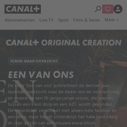
search
person
Meer
Abonnementen
Live TV
Sport
Films & Series
expand_more
TERUG NAAR OVERZICHT
EEN VAN ONS
De serie 'Een van ons' portretteert de dertien jaar
durende zoektocht naar de dader van de verkrachting
en moord op een 16-jarige jonge vrouw, die precies
tussen een klein dorp en een AZC wordt gevonden.
De moordzaak verscheurt niet alleen hele families en
een dorp, maar houdt uiteindelijk het hele land bezig
én legt de ziel van een nieuwe eeuw bloot.