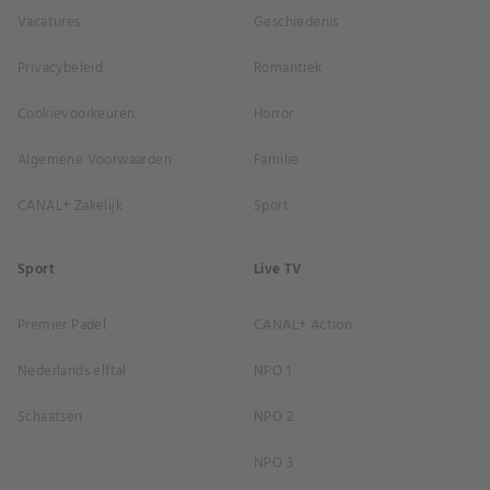
Vacatures
Geschiedenis
Privacybeleid
Romantiek
Cookievoorkeuren
Horror
Algemene Voorwaarden
Familie
CANAL+ Zakelijk
Sport
Sport
Live TV
Premier Padel
CANAL+ Action
Nederlands elftal
NPO 1
Schaatsen
NPO 2
NPO 3