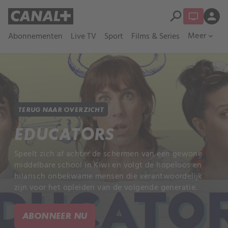
search
person
Meer
Abonnementen
Live TV
Sport
Films & Series
expand_more
TERUG NAAR OVERZICHT
EDUCATORS
Speelt zich af achter de schermen van een gewone
middelbare school in Kiwi en volgt de hopeloos en
hilarisch onbekwame mensen die verantwoordelijk
zijn voor het opleiden van de volgende generatie.
ABONNEER NU