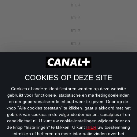
RTL 4
RTL 5
RTL 7
RTL 8
RTL Z
SBS6
COOKIES OP DEZE SITE
Net5
Cookies of andere identificatoren worden op deze website
Veronica
gebruikt voor functionele, statistische en marketingdoeleinden
en om gepersonaliseerde inhoud weer te geven. Door op de
DreamWorks Channel
knop "Alle cookies toestaan" te klikken, gaat u akkoord met het
gebruik van cookies in de volgende domeinen: canalplus.nl en
canaldigitaal.nl. U kunt uw cookie-instellingen wijzigen door op
de knop "Instellingen" te klikken. U kunt
HIER
uw toestemming
intrekken of beheren en meer informatie vinden over het