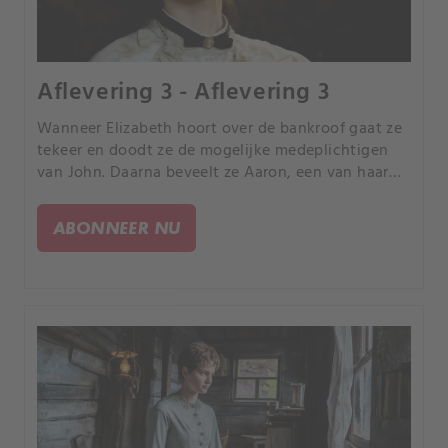
Aflevering 3 - Aflevering 3
Wanneer Elizabeth hoort over de bankroof gaat ze
tekeer en doodt ze de mogelijke medeplichtigen
van John. Daarna beveelt ze Aaron, een van haar
bedienden, om New Babylon binnen te dringen en
de informatie die ze nodig heeft te verzamelen.
ABONNEER NU