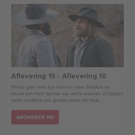
Aflevering 10 - Aflevering 10
Phillip gaat met zijn mannen naar Elmdale en
doodt een hele familie van witte mensen. Elizabeth
heeft eindelijk een goede reden om haar
propaganda en samenstelling van een leger van
vrijwilligers, die New Babylon zullen vernietigen in
ABONNEER NU
naam van God, te rechtvaardigen.