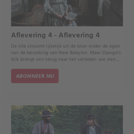
Aflevering 4 - Aflevering 4
De olie stroomt rijkelijk uit de bron onder de ogen
van de bevolking van New Babylon. Maar Django's
blik brengt ons terug naar het verleden: we zien
zijn familie in diepe armoede, Sarah die ziek is en
Elijah die aan Django bekent dat de afstand tussen
ABONNEER NU
hen hem pijn doet.