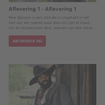
Aflevering 1 - Aflevering 1
New Babylon is een stad die is uitgehakt in het
hart van een gebied waar alles stil lijkt te staan,
net als de bewoners daar, mensen van elke sekse
en kleur. Dit carrousel van angst en hoop wordt
geleid door de oprichter John Ellis en zijn
ABONNEER NU
toekomstige vrouw Sarah, een jonge
verloskundige.