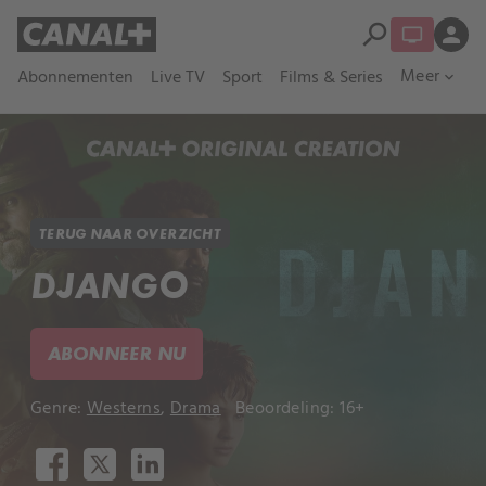
search
person
Meer
Abonnementen
Live TV
Sport
Films & Series
expand_more
TERUG NAAR OVERZICHT
DJANGO
ABONNEER NU
Genre:
Westerns
,
Drama
Beoordeling: 16+