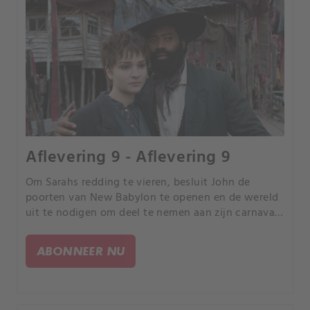
Aflevering 9 - Aflevering 9
Om Sarahs redding te vieren, besluit John de
poorten van New Babylon te openen en de wereld
uit te nodigen om deel te nemen aan zijn carnaval:
de Nacht van de Geesten. Kosten noch moeite
wordt voor de voorbereidingen gespaard, omdat
ABONNEER NU
hij wil dat mensen weer gelukkig zijn, zich
herenigen en hij wil vooral dat hij en Sarah de
geesten van hun verleden verdrijven.