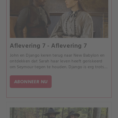
Aflevering 7 - Aflevering 7
John en Django keren terug naar New Babylon en
ontdekken dat Sarah haar leven heeft geriskeerd
om Seymour tegen te houden. Django is erg trots
op wat Sarah heeft gedaan en beseft hoeveel zij
om New Babylon geeft.
ABONNEER NU