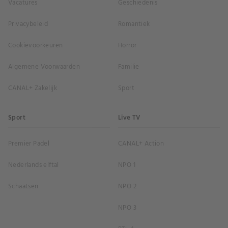
Vacatures
Geschiedenis
Privacybeleid
Romantiek
Cookievoorkeuren
Horror
Algemene Voorwaarden
Familie
CANAL+ Zakelijk
Sport
Sport
Live TV
Premier Padel
CANAL+ Action
Nederlands elftal
NPO 1
Schaatsen
NPO 2
NPO 3