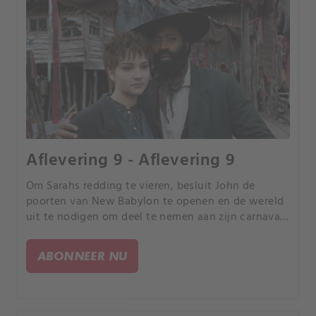
Aflevering 9 - Aflevering 9
Om Sarahs redding te vieren, besluit John de
poorten van New Babylon te openen en de wereld
uit te nodigen om deel te nemen aan zijn carnaval:
de Nacht van de Geesten. Kosten noch moeite
wordt voor de voorbereidingen gespaard, omdat
ABONNEER NU
hij wil dat mensen weer gelukkig zijn, zich
herenigen en hij wil vooral dat hij en Sarah de
geesten van hun verleden verdrijven.