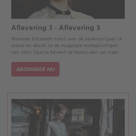
Aflevering 3 - Aflevering 3
Wanneer Elizabeth hoort over de bankroof gaat ze
tekeer en doodt ze de mogelijke medeplichtigen
van John. Daarna beveelt ze Aaron, een van haar
bedienden, om New Babylon binnen te dringen en
de informatie die ze nodig heeft te verzamelen.
ABONNEER NU