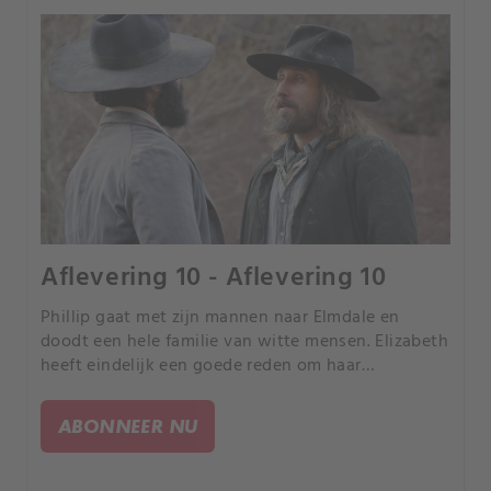
Aflevering 10 - Aflevering 10
Phillip gaat met zijn mannen naar Elmdale en
doodt een hele familie van witte mensen. Elizabeth
heeft eindelijk een goede reden om haar
propaganda en samenstelling van een leger van
vrijwilligers, die New Babylon zullen vernietigen in
ABONNEER NU
naam van God, te rechtvaardigen.