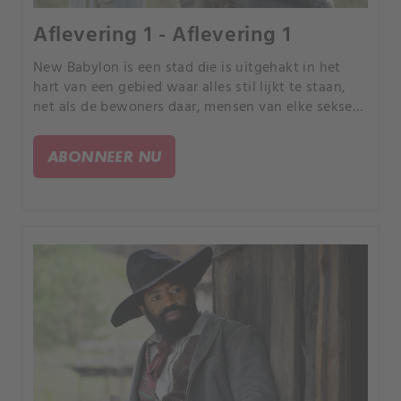
Aflevering 1 - Aflevering 1
New Babylon is een stad die is uitgehakt in het
hart van een gebied waar alles stil lijkt te staan,
net als de bewoners daar, mensen van elke sekse
en kleur. Dit carrousel van angst en hoop wordt
geleid door de oprichter John Ellis en zijn
ABONNEER NU
toekomstige vrouw Sarah, een jonge
verloskundige.