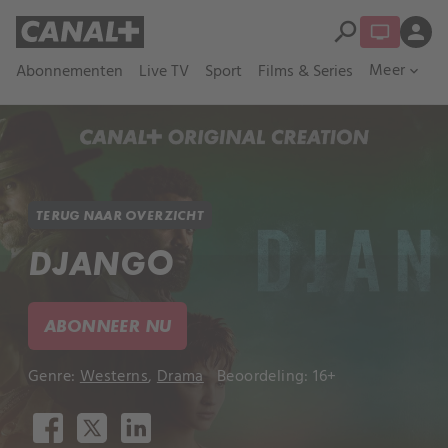
search
person
Meer
Abonnementen
Live TV
Sport
Films & Series
expand_more
TERUG NAAR OVERZICHT
DJANGO
ABONNEER NU
Genre:
Westerns
,
Drama
Beoordeling: 16+