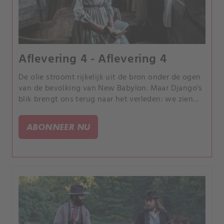
Aflevering 4 - Aflevering 4
De olie stroomt rijkelijk uit de bron onder de ogen
van de bevolking van New Babylon. Maar Django's
blik brengt ons terug naar het verleden: we zien
zijn familie in diepe armoede, Sarah die ziek is en
Elijah die aan Django bekent dat de afstand tussen
ABONNEER NU
hen hem pijn doet.