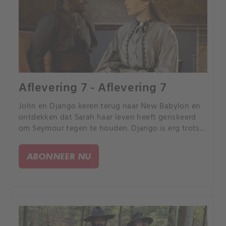
Aflevering 7 - Aflevering 7
John en Django keren terug naar New Babylon en
ontdekken dat Sarah haar leven heeft geriskeerd
om Seymour tegen te houden. Django is erg trots
op wat Sarah heeft gedaan en beseft hoeveel zij
om New Babylon geeft.
ABONNEER NU