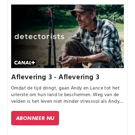
Aflevering 3 - Aflevering 3
Omdat de tijd dringt, gaan Andy en Lance tot het
uiterste om hun land te beschermen. Weg van de
velden is het leven niet minder stressvol als Andy
zijn baan opzegt en Lance een ongewenste gast in
de logeerkamer vindt.
ABONNEER NU