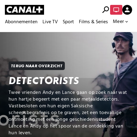
search
person
Meer
Abonnementen
Live TV
Sport
Films & Series
expand_more
TERUG NAAR OVERZICHT
DETECTORISTS
Twee vrienden Andy en Lance gaan op zoek naar wat
hun hartje begeert met een paar metaaldetectors.
Vastbesloten om hun eigen Saksische
scheepsbegrafenis op te graven, zet een toevallige
ontmoeting met een jonge geschiedenisstudent
Lance en Andy op het spoor van de ontdekking van
hun leven.