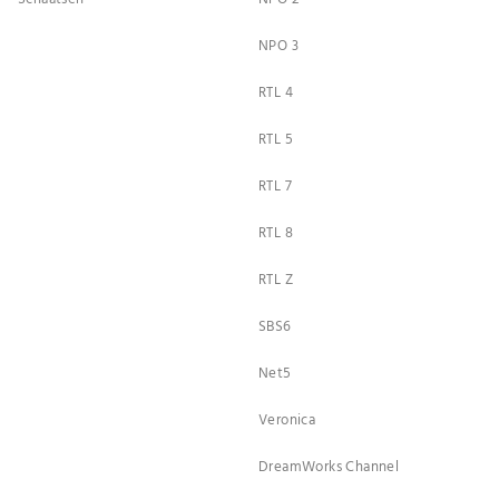
NPO 3
RTL 4
RTL 5
RTL 7
RTL 8
RTL Z
SBS6
Net5
Veronica
DreamWorks Channel