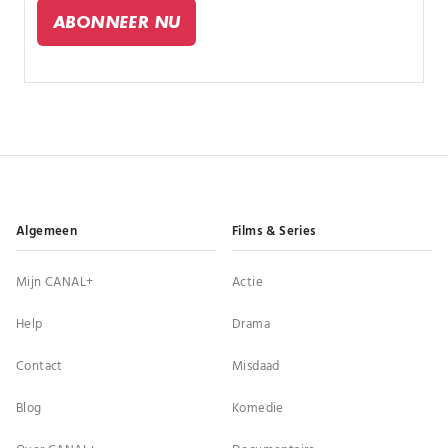
halen en dat goud te vinden.
ABONNEER NU
Algemeen
Films & Series
Mijn CANAL+
Actie
Help
Drama
Contact
Misdaad
Blog
Komedie