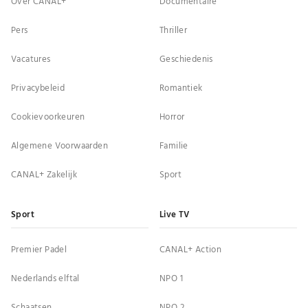
Over CANAL+
Documentaire
Pers
Thriller
Vacatures
Geschiedenis
Privacybeleid
Romantiek
Cookievoorkeuren
Horror
Algemene Voorwaarden
Familie
CANAL+ Zakelijk
Sport
Sport
Live TV
Premier Padel
CANAL+ Action
Nederlands elftal
NPO 1
Schaatsen
NPO 2