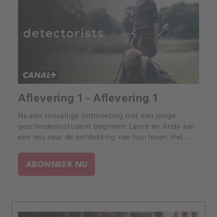
Aflevering 1 - Aflevering 1
Na een toevallige ontmoeting met een jonge
geschiedenisstudent beginnen Lance en Andy aan
een reis naar de ontdekking van hun leven. Het
enige wat ze moeten doen is toestemming krijgen
van de lokale landeigenaar, de gek die volgens de
ABONNEER NU
geruchten zijn vrouw heeft vermoord.