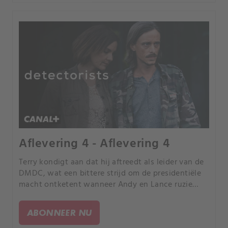
Aflevering 4 - Aflevering 4
Terry kondigt aan dat hij aftreedt als leider van de
DMDC, wat een bittere strijd om de presidentiële
macht ontketent wanneer Andy en Lance ruzie
krijgen over goud. Becky en Sophie worden
gedwongen om bondgenoten te worden in de Two
ABONNEER NU
Brewers pubquiz.