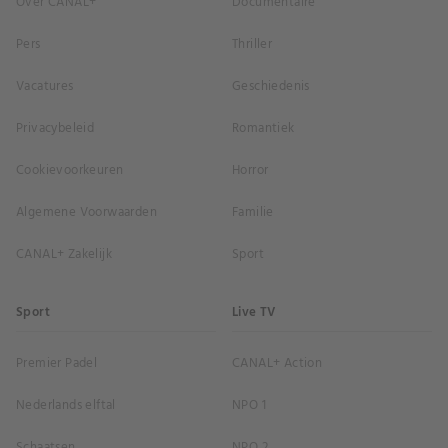
Over CANAL+
Documentaire
Pers
Thriller
Vacatures
Geschiedenis
Privacybeleid
Romantiek
Cookievoorkeuren
Horror
Algemene Voorwaarden
Familie
CANAL+ Zakelijk
Sport
Sport
Live TV
Premier Padel
CANAL+ Action
Nederlands elftal
NPO 1
Schaatsen
NPO 2