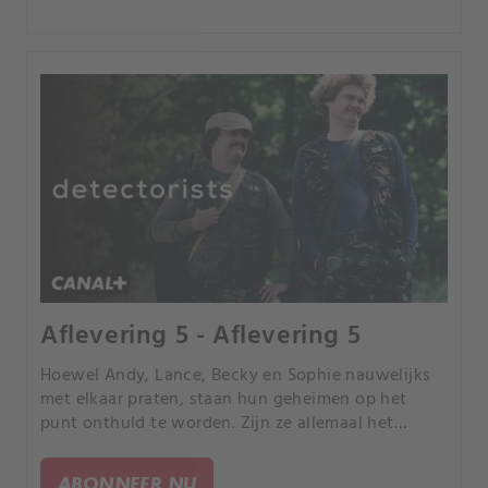
Aflevering 5 - Aflevering 5
Hoewel Andy, Lance, Becky en Sophie nauwelijks
met elkaar praten, staan hun geheimen op het
punt onthuld te worden. Zijn ze allemaal het
slachtoffer van een lastercampagne? En waarom
wil iedereen op Bishop's Farm gaan wonen?.
ABONNEER NU