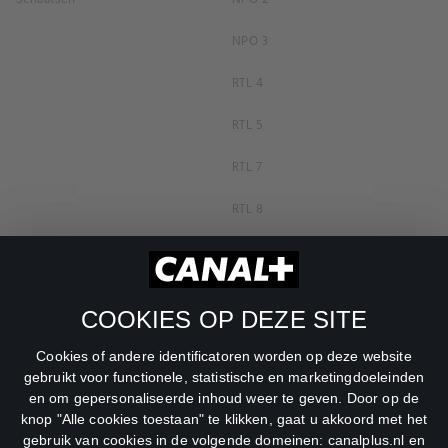
NPO 3
RTL 4
RTL 5
RTL 7
RTL 8
RTL Z
SBS6
COOKIES OP DEZE SITE
Net5
Cookies of andere identificatoren worden op deze website
Veronica
gebruikt voor functionele, statistische en marketingdoeleinden
en om gepersonaliseerde inhoud weer te geven. Door op de
DreamWorks Channel
knop "Alle cookies toestaan" te klikken, gaat u akkoord met het
gebruik van cookies in de volgende domeinen: canalplus.nl en