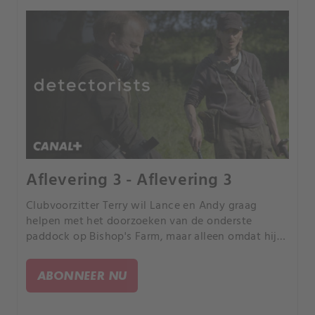
Aflevering 3 - Aflevering 3
Clubvoorzitter Terry wil Lance en Andy graag
helpen met het doorzoeken van de onderste
paddock op Bishop's Farm, maar alleen omdat hij
ervan overtuigd is dat Larry Bishop daar zijn
vermiste vrouw heeft begraven. Ondertussen is
ABONNEER NU
Lance vastbesloten om zijn ex mee te krijgen om
hem te horen spelen op de folkmuziekavond in de
plaatselijke pub.