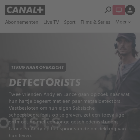
search
person
Meer
Abonnementen
Live TV
Sport
Films & Series
expand_more
TERUG NAAR OVERZICHT
DETECTORISTS
Twee vrienden Andy en Lance gaan op zoek naar wat
hun hartje begeert met een paar metaaldetectors.
Vastbesloten om hun eigen Saksische
scheepsbegrafenis op te graven, zet een toevallige
ontmoeting met een jonge geschiedenisstudent
Lance en Andy op het spoor van de ontdekking van
hun leven.