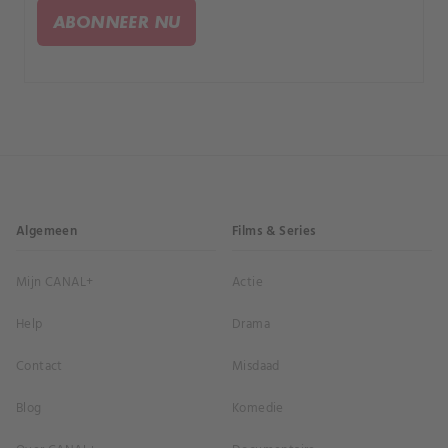
hartenwens te ontdekken.
ABONNEER NU
Algemeen
Films & Series
Mijn CANAL+
Actie
Help
Drama
Contact
Misdaad
Blog
Komedie