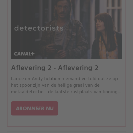
Aflevering 2 - Aflevering 2
Lance en Andy hebben niemand verteld dat ze op
het spoor zijn van de heilige graal van de
metaaldetectie - de laatste rustplaats van koning
Sexred van de Oost-Saksen. Maar leden van de
rivaliserende speurclub lijken er al alles van te
ABONNEER NU
weten.