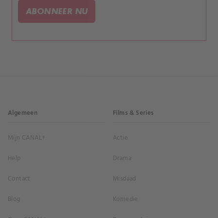
openbaar moet verschijnen.
ABONNEER NU
Algemeen
Films & Series
Mijn CANAL+
Actie
Help
Drama
Contact
Misdaad
Blog
Komedie