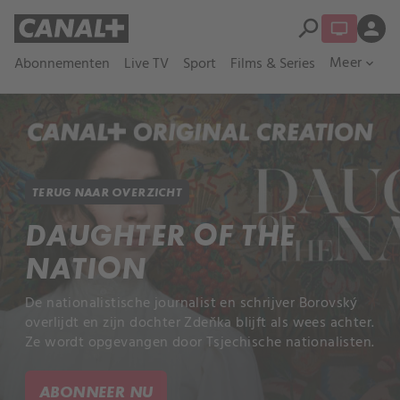
search
person
Meer
Abonnementen
Live TV
Sport
Films & Series
expand_more
TERUG NAAR OVERZICHT
DAUGHTER OF THE
NATION
De nationalistische journalist en schrijver Borovský
overlijdt en zijn dochter Zdeňka blijft als wees achter.
Ze wordt opgevangen door Tsjechische nationalisten.
ABONNEER NU