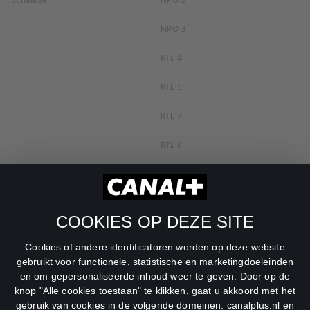
Schaatsen
NPO 2
NPO 3
RTL 4
RTL 5
RTL 7
RTL 8
RTL Z
SBS6
COOKIES OP DEZE SITE
Net5
Cookies of andere identificatoren worden op deze website
Veronica
gebruikt voor functionele, statistische en marketingdoeleinden
en om gepersonaliseerde inhoud weer te geven. Door op de
DreamWorks Channel
knop "Alle cookies toestaan" te klikken, gaat u akkoord met het
gebruik van cookies in de volgende domeinen: canalplus.nl en