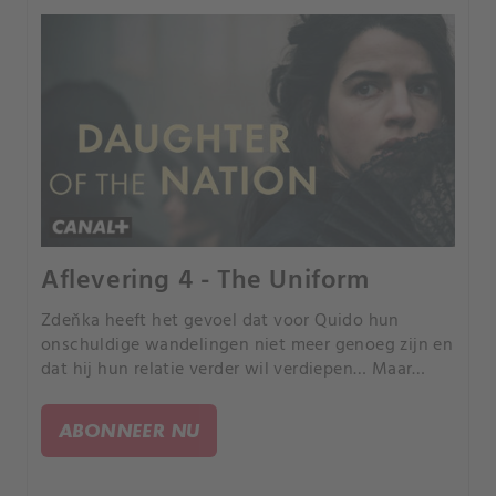
Aflevering 4 - The Uniform
Zdeňka heeft het gevoel dat voor Quido hun
onschuldige wandelingen niet meer genoeg zijn en
dat hij hun relatie verder wil verdiepen… Maar
Zdeňka, een netjes opgevoed meisje, weet niet
hoe ze dit moet aanpakken.
ABONNEER NU