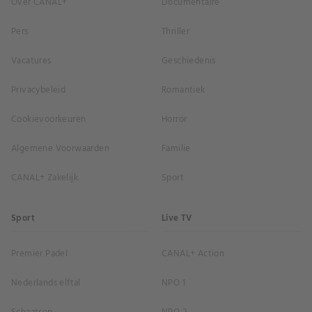
Over CANAL+
Documentaire
Pers
Thriller
Vacatures
Geschiedenis
Privacybeleid
Romantiek
Cookievoorkeuren
Horror
Algemene Voorwaarden
Familie
CANAL+ Zakelijk
Sport
Sport
Live TV
Premier Padel
CANAL+ Action
Nederlands elftal
NPO 1