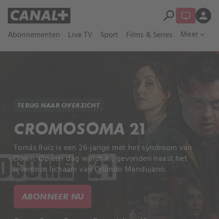
search
person
Meer
Abonnementen
Live TV
Sport
Films & Series
expand_more
TERUG NAAR OVERZICHT
CROMOSOMA 21
Tomás Ruíz is een 26-jarige met het syndroom van
Down. Op een dag wordt hij gevonden naast het
levenloze lichaam van Orlando Mandujano.
ABONNEER NU