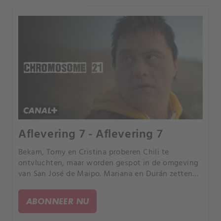
Aflevering 7 - Aflevering 7
Bekam, Tomy en Cristina proberen Chili te
ontvluchten, maar worden gespot in de omgeving
van San José de Maipo. Mariana en Durán zetten
samen met de politie en Cristina’s ouders een
zenuwslopende achtervolging in.
ABONNEER NU