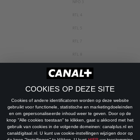
NPO 3
RTL 4
RTL 5
RTL 7
RTL 8
RTL Z
SBS6
COOKIES OP DEZE SITE
Net5
Cookies of andere identificatoren worden op deze website
Veronica
gebruikt voor functionele, statistische en marketingdoeleinden
en om gepersonaliseerde inhoud weer te geven. Door op de
DreamWorks Channel
knop "Alle cookies toestaan" te klikken, gaat u akkoord met het
gebruik van cookies in de volgende domeinen: canalplus.nl en
canaldigitaal.nl. U kunt uw cookie-instellingen wijzigen door op
de knop "Instellingen" te klikken. U kunt
HIER
uw toestemming