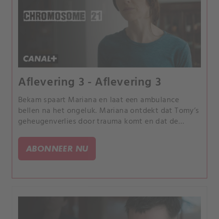
Aflevering 3 - Aflevering 3
Bekam spaart Mariana en laat een ambulance
bellen na het ongeluk. Mariana ontdekt dat Tomy’s
geheugenverlies door trauma komt en dat de
waarheid alleen via reconstructie van het verleden
kan worden achterhaald.
ABONNEER NU