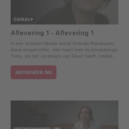
Aflevering 1 - Aflevering 1
In een verlaten fabriek wordt Orlando Mandujano
dood aangetroffen, met naast hem de doodsbange
Tomy, die het syndroom van Down heeft. Omdat
hij de enige aanwezige is, wordt hij direct als
verdachte gezien en start commissaris Mariana
ABONNEER NU
Enriquez een onderzoek naar wat er werkelijk is
gebeurd.