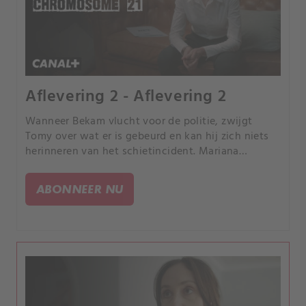
Aflevering 2 - Aflevering 2
Wanneer Bekam vlucht voor de politie, zwijgt
Tomy over wat er is gebeurd en kan hij zich niets
herinneren van het schietincident. Mariana
ontdekt intussen dat Tomy zich eerder al eens vals
heeft beschuldigd om zijn vriendin te beschermen.
ABONNEER NU