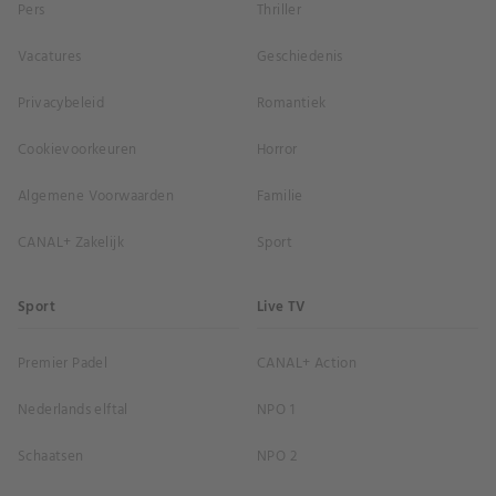
Pers
Thriller
Vacatures
Geschiedenis
Privacybeleid
Romantiek
Cookievoorkeuren
Horror
Algemene Voorwaarden
Familie
CANAL+ Zakelijk
Sport
Sport
Live TV
Premier Padel
CANAL+ Action
Nederlands elftal
NPO 1
Schaatsen
NPO 2