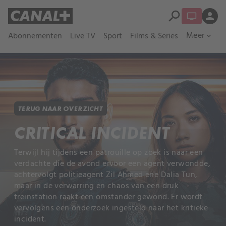
search
person
Meer
Abonnementen
Live TV
Sport
Films & Series
expand_more
TERUG NAAR OVERZICHT
CRITICAL INCIDENT
Terwijl hij tijdens een patrouille op zoek is naar een
verdachte die de avond ervoor een agent verwondde,
achtervolgt politieagent Zil Ahmed ene Dalia Tun,
maar in de verwarring en chaos van een druk
treinstation raakt een omstander gewond. Er wordt
vervolgens een onderzoek ingesteld naar het kritieke
incident.