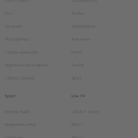
Over CANAL+
Documentaire
Pers
Thriller
Vacatures
Geschiedenis
Privacybeleid
Romantiek
Cookievoorkeuren
Horror
Algemene Voorwaarden
Familie
CANAL+ Zakelijk
Sport
Sport
Live TV
Premier Padel
CANAL+ Action
Nederlands elftal
NPO 1
Schaatsen
NPO 2