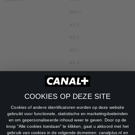
NPO 3
RTL 4
RTL 5
RTL 7
RTL 8
RTL Z
SBS6
COOKIES OP DEZE SITE
Net5
Cookies of andere identificatoren worden op deze website
Veronica
gebruikt voor functionele, statistische en marketingdoeleinden
en om gepersonaliseerde inhoud weer te geven. Door op de
DreamWorks Channel
knop "Alle cookies toestaan" te klikken, gaat u akkoord met het
gebruik van cookies in de volgende domeinen: canalplus.nl en