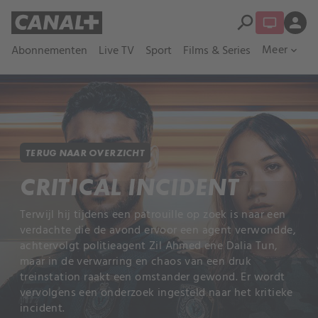
search
person
Meer
Abonnementen
Live TV
Sport
Films & Series
expand_more
TERUG NAAR OVERZICHT
CRITICAL INCIDENT
Terwijl hij tijdens een patrouille op zoek is naar een
verdachte die de avond ervoor een agent verwondde,
achtervolgt politieagent Zil Ahmed ene Dalia Tun,
maar in de verwarring en chaos van een druk
treinstation raakt een omstander gewond. Er wordt
vervolgens een onderzoek ingesteld naar het kritieke
incident.