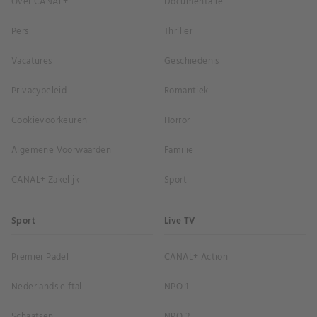
Over CANAL+
Documentaire
Pers
Thriller
Vacatures
Geschiedenis
Privacybeleid
Romantiek
Cookievoorkeuren
Horror
Algemene Voorwaarden
Familie
CANAL+ Zakelijk
Sport
Sport
Live TV
Premier Padel
CANAL+ Action
Nederlands elftal
NPO 1
Schaatsen
NPO 2