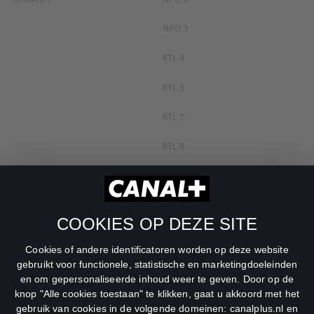
NPO 3
RTL 4
RTL 5
RTL 7
RTL 8
RTL Z
SBS6
COOKIES OP DEZE SITE
Net5
Cookies of andere identificatoren worden op deze website
Veronica
gebruikt voor functionele, statistische en marketingdoeleinden
en om gepersonaliseerde inhoud weer te geven. Door op de
DreamWorks Channel
knop "Alle cookies toestaan" te klikken, gaat u akkoord met het
gebruik van cookies in de volgende domeinen: canalplus.nl en