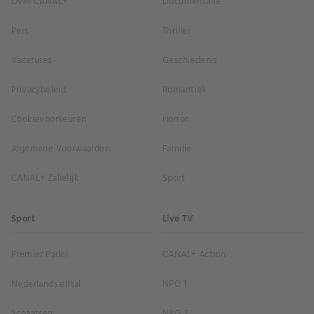
Over CANAL+
Documentaire
Pers
Thriller
Vacatures
Geschiedenis
Privacybeleid
Romantiek
Cookievoorkeuren
Horror
Algemene Voorwaarden
Familie
CANAL+ Zakelijk
Sport
Sport
Live TV
Premier Padel
CANAL+ Action
Nederlands elftal
NPO 1
Schaatsen
NPO 2