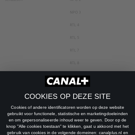
NPO 3
RTL 4
RTL 5
RTL 7
RTL 8
RTL Z
SBS6
COOKIES OP DEZE SITE
Net5
Cookies of andere identificatoren worden op deze website
Veronica
gebruikt voor functionele, statistische en marketingdoeleinden
en om gepersonaliseerde inhoud weer te geven. Door op de
DreamWorks Channel
knop "Alle cookies toestaan" te klikken, gaat u akkoord met het
gebruik van cookies in de volgende domeinen: canalplus.nl en