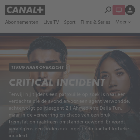
search
person
Meer
Abonnementen
Live TV
Sport
Films & Series
expand_more
TERUG NAAR OVERZICHT
CRITICAL INCIDENT
Terwijl hij tijdens een patrouille op zoek is naar een
verdachte die de avond ervoor een agent verwondde,
achtervolgt politieagent Zil Ahmed ene Dalia Tun,
maar in de verwarring en chaos van een druk
treinstation raakt een omstander gewond. Er wordt
vervolgens een onderzoek ingesteld naar het kritieke
incident.