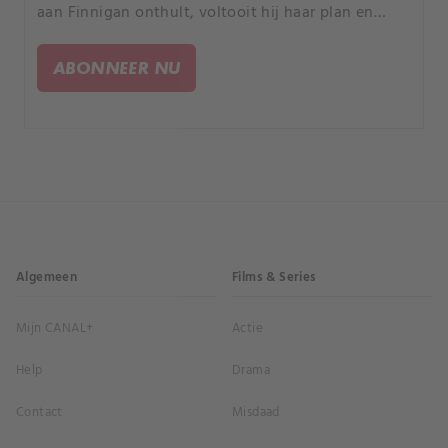
aan Finnigan onthult, voltooit hij haar plan en
stuurt zichzelf naar de dodencel.
ABONNEER NU
Algemeen
Films & Series
Mijn CANAL+
Actie
Help
Drama
Contact
Misdaad