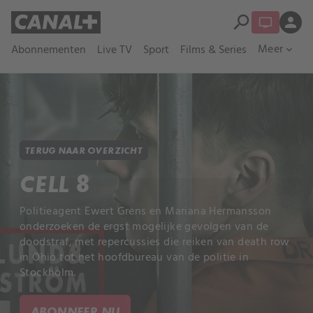
search
person
Meer
Abonnementen
Live TV
Sport
Films & Series
expand_more
TERUG NAAR OVERZICHT
CELL 8
Politieagent Ewert Grens en Mariana Hermansson
onderzoeken de ergst mogelijke gevolgen van de
doodstraf, met repercussies die reiken van death row
in Ohio tot het hoofdbureau van de politie in
Stockholm.
ABONNEER NU