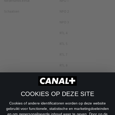
Nederlands elftal
NPO 1
Schaatsen
NPO 2
NPO 3
RTL 4
RTL 5
RTL 7
RTL 8
RTL Z
SBS6
COOKIES OP DEZE SITE
Net5
Cookies of andere identificatoren worden op deze website
Veronica
gebruikt voor functionele, statistische en marketingdoeleinden
en om gepersonaliseerde inhoud weer te geven. Door op de