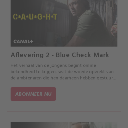
Aflevering 2 - Blue Check Mark
Het verhaal van de jongens begint online
bekendheid te krijgen, wat de woede opwekt van
de ambtenaren die hen daarheen hebben gestuurd,
maar ook de aandacht trekt van de gevallen
journaliste Josie Justice, die haar carrière probeert
ABONNEER NU
te herstellen met behulp van hun groeiende
bekendheid.