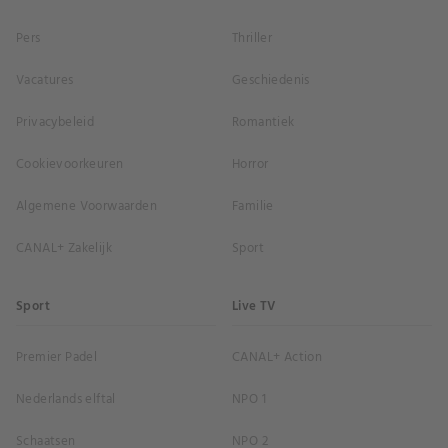
Pers
Thriller
Vacatures
Geschiedenis
Privacybeleid
Romantiek
Cookievoorkeuren
Horror
Algemene Voorwaarden
Familie
CANAL+ Zakelijk
Sport
Sport
Live TV
Premier Padel
CANAL+ Action
Nederlands elftal
NPO 1
Schaatsen
NPO 2