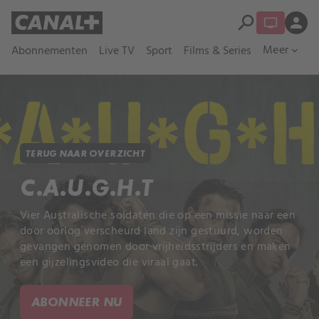
search
person
Meer
Abonnementen
Live TV
Sport
Films & Series
expand_more
TERUG NAAR OVERZICHT
C.A.U.G.H.T
Vier Australische soldaten die op een missie naar een
door oorlog verscheurd land zijn gestuurd, worden
gevangen genomen door vrijheidsstrijders en maken
een gijzelingsvideo die viraal gaat.
ABONNEER NU