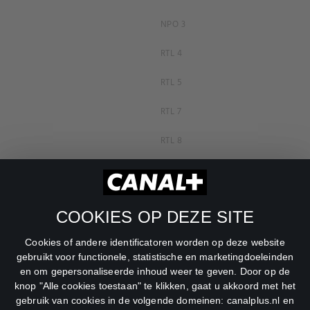
NPO 3
RTL 4
RTL 5
RTL 7
RTL 8
RTL Z
SBS6
COOKIES OP DEZE SITE
Net5
Cookies of andere identificatoren worden op deze website
Veronica
gebruikt voor functionele, statistische en marketingdoeleinden
en om gepersonaliseerde inhoud weer te geven. Door op de
DreamWorks Channel
knop "Alle cookies toestaan" te klikken, gaat u akkoord met het
gebruik van cookies in de volgende domeinen: canalplus.nl en