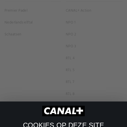
Premier Padel
CANAL+ Action
Nederlands elftal
NPO 1
Schaatsen
NPO 2
NPO 3
RTL 4
RTL 5
RTL 7
RTL 8
RTL Z
SBS6
COOKIES OP DEZE SITE