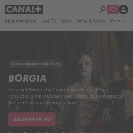
search
person
Meer
Abonnementen
Live TV
Sport
Films & Series
expand_more
TERUG NAAR OVERZICHT
BORGIA
De naam Borgia staat voor verraad, intriges en
corruptie in het Vaticaan, dat tijdens de Renaissance
het centrum van de wereld was.
ABONNEER NU