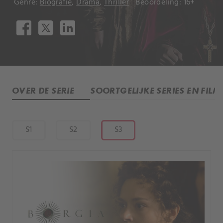
Genre:
Biografie
,
Drama
,
Thriller
Beoordeling: 16+
OVER DE SERIE
SOORTGELIJKE SERIES EN FILM
S1
S2
S3