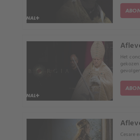
ABON
Aflev
Het conc
gekozen 
gevolgen
Milaan, 
ABON
Aflev
Cesare e