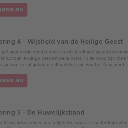
NEER NU
ering 4 - Wijsheid van de Heilige Geest
laaf gaat verder omdat geen enkele kardinaal genoeg stemm
te worden. Rodrigo bezoekt della Porta, in de hoop zijn ste
 van wat er zal gebeuren afhankelijk van wie tot Paus wordt 
Rome afgeslacht.
NEER NU
ering 5 - De Huwelijksband
n Alessandro komen aan in Spoleto, waar ze van Rodrigo voor