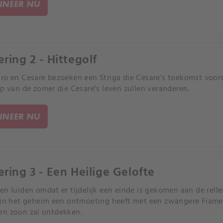
NEER NU
ering 2 - Hittegolf
ro en Cesare bezoeken een Striga die Cesare's toekomst voorspe
op van de zomer die Cesare's leven zullen veranderen.
NEER NU
ering 3 - Een Heilige Gelofte
en luiden omdat er tijdelijk een einde is gekomen aan de rellen
 in het geheim een ontmoeting heeft met een zwangere Fiamet
n zoon zal ontdekken.