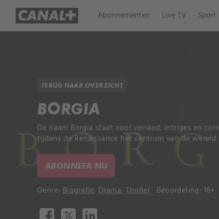
Abonnementen
Live TV
Sport
TERUG NAAR OVERZICHT
BORGIA
De naam Borgia staat voor verraad, intriges en corr
tijdens de Renaissance het centrum van de wereld
ABONNEER NU
Genre:
Biografie
,
Drama
,
Thriller
Beoordeling: 16+