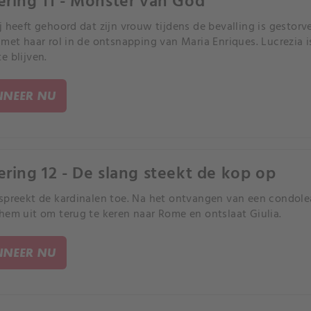
ering 11 - Monster van God
j heeft gehoord dat zijn vrouw tijdens de bevalling is gestor
 met haar rol in de ontsnapping van Maria Enriques. Lucrezia i
e blijven.
NEER NU
ering 12 - De slang steekt de kop op
spreekt de kardinalen toe. Na het ontvangen van een condolea
hem uit om terug te keren naar Rome en ontslaat Giulia.
NEER NU