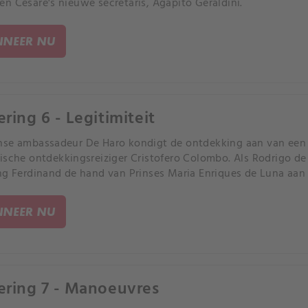
n Cesare's nieuwe secretaris, Agapito Geraldini.
NEER NU
ering 6 - Legitimiteit
nse ambassadeur De Haro kondigt de ontdekking aan van een
ische ontdekkingsreiziger Cristofero Colombo. Als Rodrigo de 
ng Ferdinand de hand van Prinses Maria Enriques de Luna aan
NEER NU
ering 7 - Manoeuvres