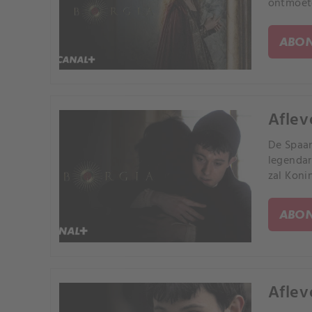
ontmoete
ABON
Aflev
De Spaa
legendar
zal Koni
ABON
Aflev