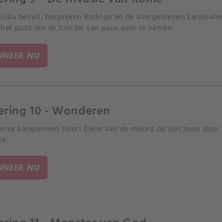
Giulia bevalt, bespreken Rodrigo en de overgebleven kardinalen
 het punt om de functie van paus over te nemen.
NEER NU
ering 10 - Wonderen
ranse kampement hoort Djem van de moord op zijn zoon door zij
ek.
NEER NU