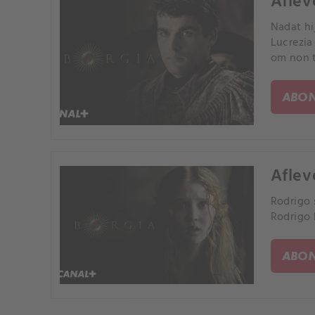
Aflev
Nadat hi
Lucrezia
om non t
ABON
Aflev
Rodrigo 
Rodrigo 
ABON