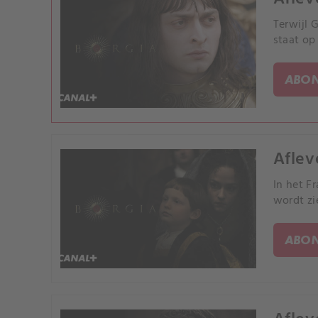
Terwijl 
staat op
ABON
Aflev
In het F
wordt zi
ABON