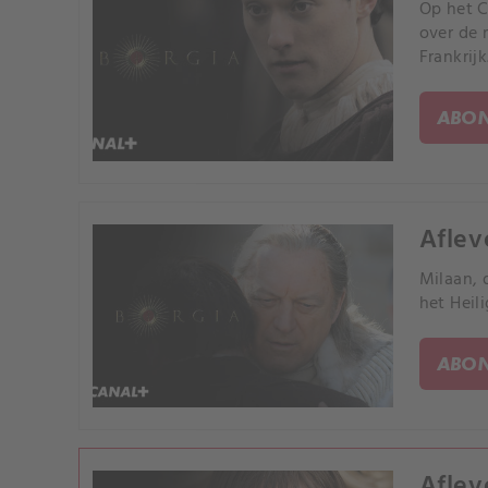
Op het C
over de 
Frankrijk
ABON
Aflev
Milaan, 
het Heil
ABON
Aflev