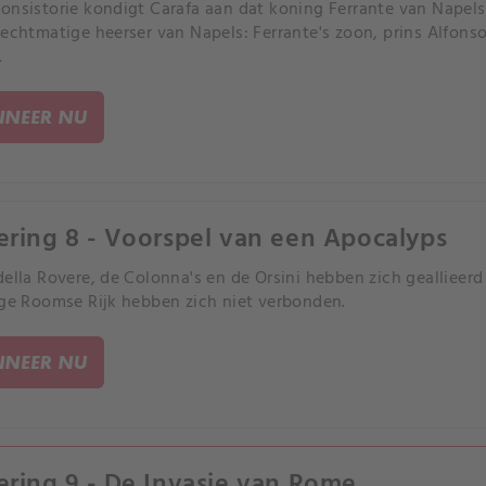
onsistorie kondigt Carafa aan dat koning Ferrante van Napels
rechtmatige heerser van Napels: Ferrante's zoon, prins Alfons
.
NEER NU
ering 8 - Voorspel van een Apocalyps
della Rovere, de Colonna's en de Orsini hebben zich geallieerd
ige Roomse Rijk hebben zich niet verbonden.
NEER NU
ering 9 - De Invasie van Rome