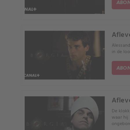
ABON
Aflev
Alessand
in de lo
ABON
Aflev
De klokk
waar hij
ongebore