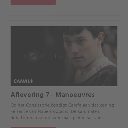
Prinses Maria Enriques de Luna aan Juan ten
huwelijk geven.
Aflevering 7 - Manoeuvres
Op het Consistorie kondigt Carafa aan dat koning
Ferrante van Napels dood is. De kardinalen
debatteren over de rechtmatige heerser van
Napels: Ferrante's zoon, prins Alfonso d'Aragona of