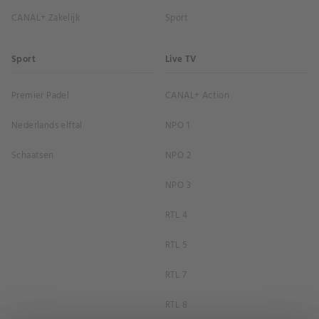
CANAL+ Zakelijk
Sport
Sport
Live TV
Premier Padel
CANAL+ Action
Nederlands elftal
NPO 1
Schaatsen
NPO 2
NPO 3
RTL 4
RTL 5
RTL 7
RTL 8