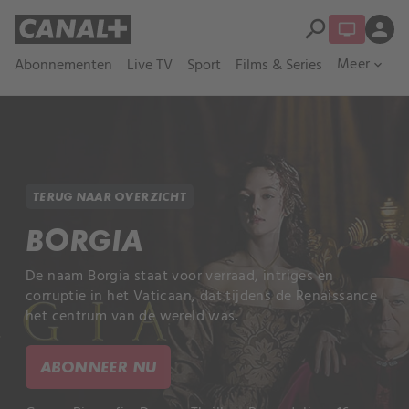
search
person
Meer
Abonnementen
Live TV
Sport
Films & Series
expand_more
TERUG NAAR OVERZICHT
BORGIA
De naam Borgia staat voor verraad, intriges en
corruptie in het Vaticaan, dat tijdens de Renaissance
het centrum van de wereld was.
ABONNEER NU