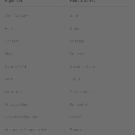
Algemeen
Films & Series
Mijn CANAL+
Actie
Help
Drama
Contact
Misdaad
Blog
Komedie
Over CANAL+
Documentaire
Pers
Thriller
Vacatures
Geschiedenis
Privacybeleid
Romantiek
Cookievoorkeuren
Horror
Algemene Voorwaarden
Familie