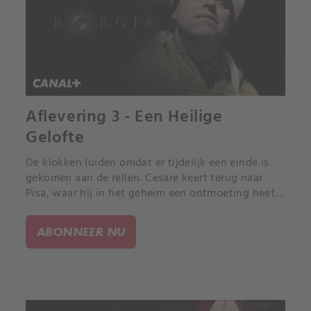
Aflevering 3 - Een Heilige
Gelofte
De klokken luiden omdat er tijdelijk een einde is
gekomen aan de rellen. Cesare keert terug naar
Pisa, waar hij in het geheim een ontmoeting heeft
met een zwangere Fiametta, bang dat Rodrigo zijn
ongeboren zoon zal ontdekken.
ABONNEER NU