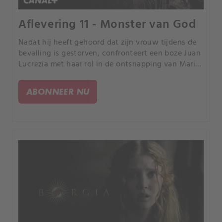
Aflevering 11 - Monster van God
Nadat hij heeft gehoord dat zijn vrouw tijdens de
bevalling is gestorven, confronteert een boze Juan
Lucrezia met haar rol in de ontsnapping van Maria
Enriques. Lucrezia is er kapot van en is
vastbesloten om non te blijven.
ABONNEER NU