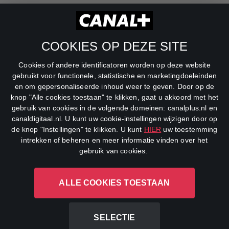
RTL Z
SBS6
COOKIES OP DEZE SITE
Net5
Cookies of andere identificatoren worden op deze website
Veronica
gebruikt voor functionele, statistische en marketingdoeleinden
en om gepersonaliseerde inhoud weer te geven. Door op de
DreamWorks Channel
knop "Alle cookies toestaan" te klikken, gaat u akkoord met het
gebruik van cookies in de volgende domeinen: canalplus.nl en
canaldigitaal.nl. U kunt uw cookie-instellingen wijzigen door op
de knop "Instellingen" te klikken. U kunt
HIER
uw toestemming
intrekken of beheren en meer informatie vinden over het
gebruik van cookies.
ALLE COOKIES TOESTAAN
CANAL+ Luxembourg S. à r.l., Rue Albert Borschette 4, L-1246
Luxembourg R.C.S.
Luxembourg: B 87.905
SELECTIE
All rights reserved