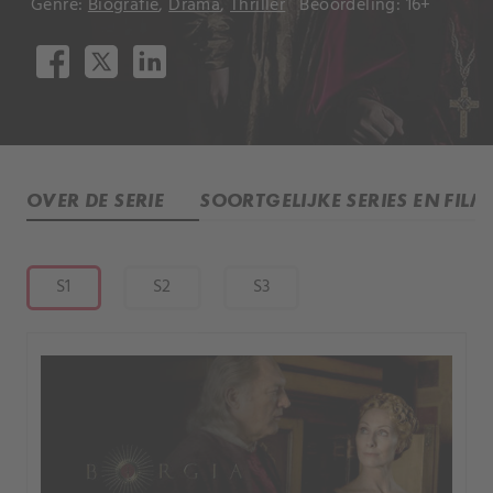
Genre:
Biografie
,
Drama
,
Thriller
Beoordeling: 16+
OVER DE SERIE
SOORTGELIJKE SERIES EN FILM
S1
S2
S3