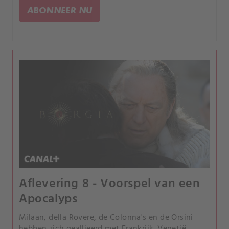
koning Karel van Frankrijk.
ABONNEER NU
Aflevering 8 - Voorspel van een
Apocalyps
Milaan, della Rovere, de Colonna's en de Orsini
hebben zich geallieerd met Frankrijk. Venetië,