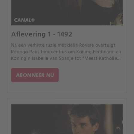
Aflevering 1 - 1492
Na een verhitte ruzie met della Rovere overtuigt
Rodrigo Paus Innocentius om Koning Ferdinand en
Koningin Isabella van Spanje tot "Meest Katholieke
Majesteit" te benoemen. De Medici geven een
failliete paus Innocentius een lening om de
ABONNEER NU
gokschulden van zijn zoon af te betalen, in ruil
voor de zetel van Giovanni de Medici als kardinaal.