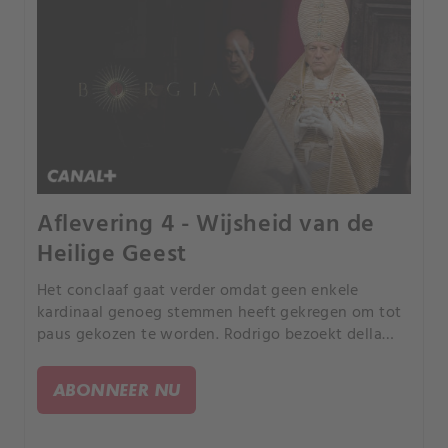
Aflevering 4 - Wijsheid van de
Heilige Geest
Het conclaaf gaat verder omdat geen enkele
kardinaal genoeg stemmen heeft gekregen om tot
paus gekozen te worden. Rodrigo bezoekt della
Porta, in de hoop zijn stemmen te winnen, en
schetst de gevolgen van wat er zal gebeuren
ABONNEER NU
afhankelijk van wie tot Paus wordt gekozen --
oorlog met Napels of Milaan, Rome afgeslacht.