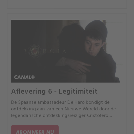
Aflevering 6 - Legitimiteit
De Spaanse ambassadeur De Haro kondigt de
ontdekking aan van een Nieuwe Wereld door de
legendarische ontdekkingsreiziger Cristofero
Colombo. Als Rodrigo de claim van Spanje legitiem
verklaart, zal Koning Ferdinand de hand van
ABONNEER NU