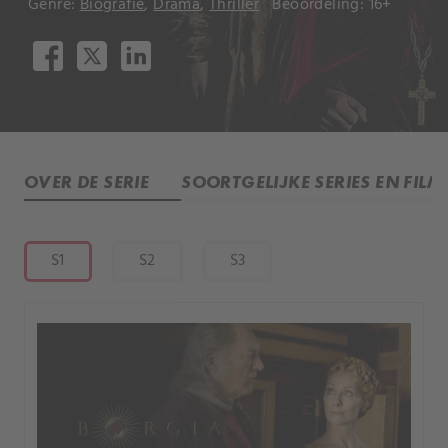
Genre:
Biografie
,
Drama
,
Thriller
Beoordeling: 16+
OVER DE SERIE
SOORTGELIJKE SERIES EN FILM
S1
S2
S3