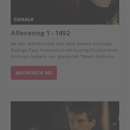
Aflevering 1 - 1492
Na een verhitte ruzie met della Rovere overtuigt
Rodrigo Paus Innocentius om Koning Ferdinand en
Koningin Isabella van Spanje tot "Meest Katholieke
Majesteit" te benoemen. De Medici geven een
failliete paus Innocentius een lening om de
ABONNEER NU
gokschulden van zijn zoon af te betalen, in ruil
voor de zetel van Giovanni de Medici als kardinaal.