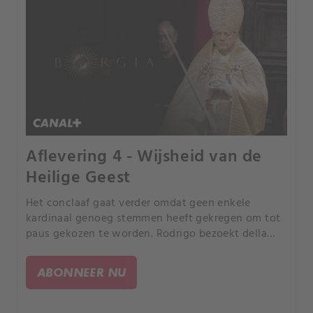
Aflevering 4 - Wijsheid van de
Heilige Geest
Het conclaaf gaat verder omdat geen enkele
kardinaal genoeg stemmen heeft gekregen om tot
paus gekozen te worden. Rodrigo bezoekt della
Porta, in de hoop zijn stemmen te winnen, en
schetst de gevolgen van wat er zal gebeuren
ABONNEER NU
afhankelijk van wie tot Paus wordt gekozen --
oorlog met Napels of Milaan, Rome afgeslacht.