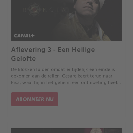
Aflevering 3 - Een Heilige
Gelofte
De klokken luiden omdat er tijdelijk een einde is
gekomen aan de rellen. Cesare keert terug naar
Pisa, waar hij in het geheim een ontmoeting heeft
met een zwangere Fiametta, bang dat Rodrigo zijn
ongeboren zoon zal ontdekken.
ABONNEER NU