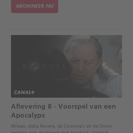
koning Karel van Frankrijk.
ABONNEER NU
Aflevering 8 - Voorspel van een
Apocalyps
Milaan, della Rovere, de Colonna's en de Orsini
hebben zich geallieerd met Frankrijk. Venetië,