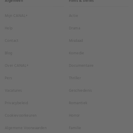
Algemeen
Films & Series
Mijn CANAL+
Actie
Help
Drama
Contact
Misdaad
Blog
Komedie
Over CANAL+
Documentaire
Pers
Thriller
Vacatures
Geschiedenis
Privacybeleid
Romantiek
Cookievoorkeuren
Horror
Algemene Voorwaarden
Familie