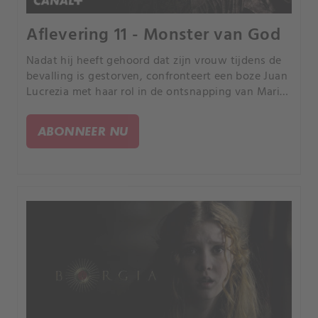
Aflevering 11 - Monster van God
Nadat hij heeft gehoord dat zijn vrouw tijdens de
bevalling is gestorven, confronteert een boze Juan
Lucrezia met haar rol in de ontsnapping van Maria
Enriques. Lucrezia is er kapot van en is
vastbesloten om non te blijven.
ABONNEER NU