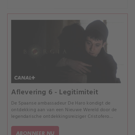
Aflevering 6 - Legitimiteit
De Spaanse ambassadeur De Haro kondigt de
ontdekking aan van een Nieuwe Wereld door de
legendarische ontdekkingsreiziger Cristofero
Colombo. Als Rodrigo de claim van Spanje legitiem
verklaart, zal Koning Ferdinand de hand van
ABONNEER NU