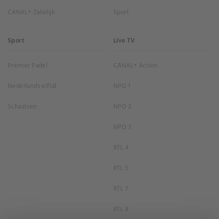
CANAL+ Zakelijk
Sport
Sport
Live TV
Premier Padel
CANAL+ Action
Nederlands elftal
NPO 1
Schaatsen
NPO 2
NPO 3
RTL 4
RTL 5
RTL 7
RTL 8