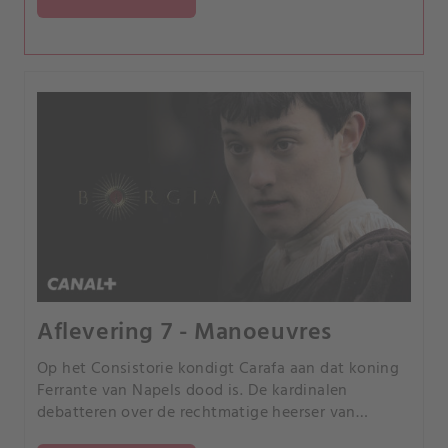
Prinses Maria Enriques de Luna aan Juan ten
huwelijk geven.
Aflevering 7 - Manoeuvres
Op het Consistorie kondigt Carafa aan dat koning
Ferrante van Napels dood is. De kardinalen
debatteren over de rechtmatige heerser van
Napels: Ferrante's zoon, prins Alfonso d'Aragona of