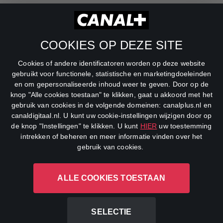
RTL Z
SBS6
COOKIES OP DEZE SITE
Net5
Cookies of andere identificatoren worden op deze website
Veronica
gebruikt voor functionele, statistische en marketingdoeleinden
en om gepersonaliseerde inhoud weer te geven. Door op de
DreamWorks Channel
knop "Alle cookies toestaan" te klikken, gaat u akkoord met het
gebruik van cookies in de volgende domeinen: canalplus.nl en
canaldigitaal.nl. U kunt uw cookie-instellingen wijzigen door op
de knop "Instellingen" te klikken. U kunt
HIER
uw toestemming
intrekken of beheren en meer informatie vinden over het
gebruik van cookies.
ALLE COOKIES TOESTAAN
CANAL+ Luxembourg S. à r.l., Rue Albert Borschette 4, L-1246
Luxembourg R.C.S.
Luxembourg: B 87.905
SELECTIE
All rights reserved