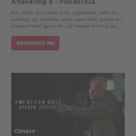
Aflevering 8 - Ponderosa
Billy heeft een nieuw leven ingeblazen nadat hij
eindelijk zijn verleden onder ogen heeft gezien en
stappen heeft gezet om zijn toekomst veilig te
stellen. Lee komt in de problemen als Rinna de
ontbrekende documenten onderzoekt.
ABONNEER NU