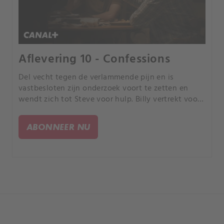
Aflevering 10 - Confessions
Del vecht tegen de verlammende pijn en is
vastbesloten zijn onderzoek voort te zetten en
wendt zich tot Steve voor hulp. Billy vertrekt voor
een basisopleiding en vindt troost als hij
vriendschap sluit met een medereiziger.
ABONNEER NU