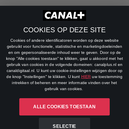
RTL Z
SBS6
COOKIES OP DEZE SITE
Net5
Cookies of andere identificatoren worden op deze website
Veronica
gebruikt voor functionele, statistische en marketingdoeleinden
en om gepersonaliseerde inhoud weer te geven. Door op de
DreamWorks Channel
knop "Alle cookies toestaan" te klikken, gaat u akkoord met het
gebruik van cookies in de volgende domeinen: canalplus.nl en
canaldigitaal.nl. U kunt uw cookie-instellingen wijzigen door op
de knop "Instellingen" te klikken. U kunt
HIER
uw toestemming
intrekken of beheren en meer informatie vinden over het
gebruik van cookies.
ALLE COOKIES TOESTAAN
CANAL+ Luxembourg S. à r.l., Rue Albert Borschette 4, L-1246
Luxembourg R.C.S.
Luxembourg: B 87.905
SELECTIE