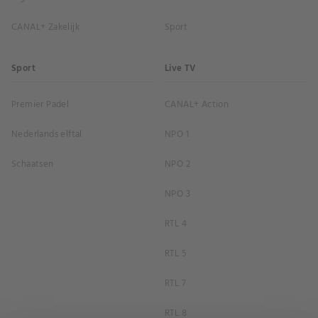
CANAL+ Zakelijk
Sport
Sport
Live TV
Premier Padel
CANAL+ Action
Nederlands elftal
NPO 1
Schaatsen
NPO 2
NPO 3
RTL 4
RTL 5
RTL 7
RTL 8