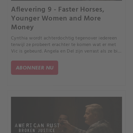
Aflevering 9 - Faster Horses,
Younger Women and More
Money
Cynthia wordt achterdochtig tegenover iedereen
terwijl ze probeert erachter te komen wat er met
Vic is gebeurd. Angela en Del zijn verrast als ze bij
een dringende politieoproep aankomen en de
zaken niet zijn wat ze lijken.
ABONNEER NU