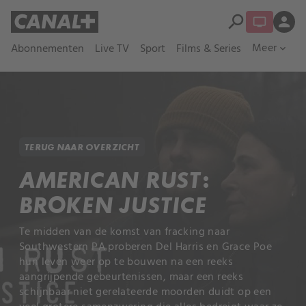
search
person
Meer
Abonnementen
Live TV
Sport
Films & Series
expand_more
TERUG NAAR OVERZICHT
AMERICAN RUST:
BROKEN JUSTICE
Te midden van de komst van fracking naar
Southwestern PA proberen Del Harris en Grace Poe
hun leven weer op te bouwen na een reeks
aangrijpende gebeurtenissen, maar een reeks
schijnbaar niet gerelateerde moorden duidt op een