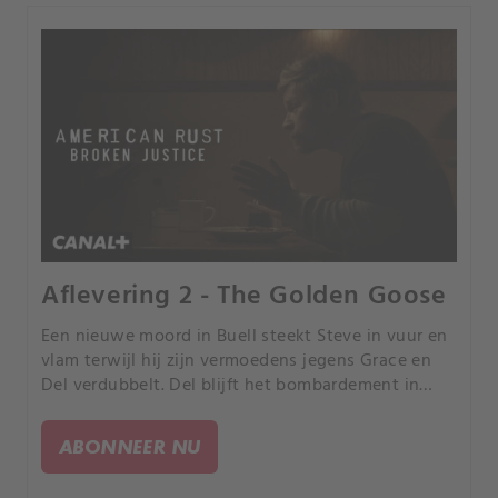
Aflevering 2 - The Golden Goose
Een nieuwe moord in Buell steekt Steve in vuur en
vlam terwijl hij zijn vermoedens jegens Grace en
Del verdubbelt. Del blijft het bombardement in
Pittsburgh onderzoeken, terwijl hij ook steeds
meer verstrikt raakt in de Broederschap.
ABONNEER NU