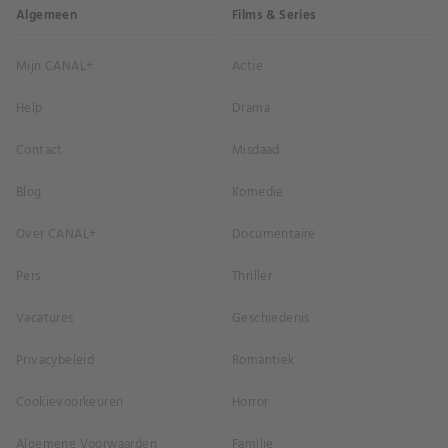
Algemeen
Films & Series
Mijn CANAL+
Actie
Help
Drama
Contact
Misdaad
Blog
Komedie
Over CANAL+
Documentaire
Pers
Thriller
Vacatures
Geschiedenis
Privacybeleid
Romantiek
Cookievoorkeuren
Horror
Algemene Voorwaarden
Familie