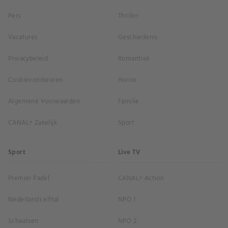
Pers
Thriller
Vacatures
Geschiedenis
Privacybeleid
Romantiek
Cookievoorkeuren
Horror
Algemene Voorwaarden
Familie
CANAL+ Zakelijk
Sport
Sport
Live TV
Premier Padel
CANAL+ Action
Nederlands elftal
NPO 1
Schaatsen
NPO 2