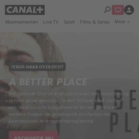
search
person
Meer
Abonnementen
Live TV
Sport
Films & Series
expand_more
TERUG NAAR OVERZICHT
A BETTER PLACE
Intrigerende Duitse dramaserie over een samenleving
zonder gevangenissen. In een fictieve stad sluiten
een idealistische burgemeester en een gedreven
wetenschapper de gevangenis en starten een
baanbrekend re-integratieprogramma.
ABONNEER NU