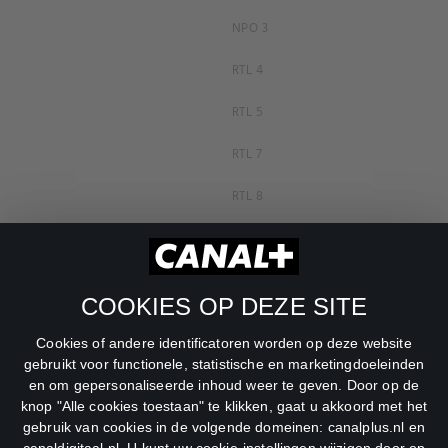
NPO 3
RTL 4
RTL 5
RTL 7
RTL 8
RTL Z
SBS6
COOKIES OP DEZE SITE
Net5
Cookies of andere identificatoren worden op deze website
Veronica
gebruikt voor functionele, statistische en marketingdoeleinden
en om gepersonaliseerde inhoud weer te geven. Door op de
DreamWorks Channel
knop "Alle cookies toestaan" te klikken, gaat u akkoord met het
gebruik van cookies in de volgende domeinen: canalplus.nl en