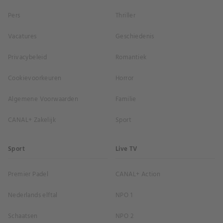
Pers
Thriller
Vacatures
Geschiedenis
Privacybeleid
Romantiek
Cookievoorkeuren
Horror
Algemene Voorwaarden
Familie
CANAL+ Zakelijk
Sport
Sport
Live TV
Premier Padel
CANAL+ Action
Nederlands elftal
NPO 1
Schaatsen
NPO 2