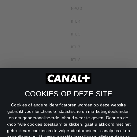
NPO 3
RTL 4
RTL 5
RTL 7
RTL 8
RTL Z
SBS6
COOKIES OP DEZE SITE
Net5
Cookies of andere identificatoren worden op deze website
Veronica
gebruikt voor functionele, statistische en marketingdoeleinden
en om gepersonaliseerde inhoud weer te geven. Door op de
DreamWorks Channel
knop "Alle cookies toestaan" te klikken, gaat u akkoord met het
gebruik van cookies in de volgende domeinen: canalplus.nl en