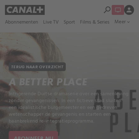
search
person
Meer
Abonnementen
Live TV
Sport
Films & Series
expand_more
TERUG NAAR OVERZICHT
A BETTER PLACE
Intrigerende Duitse dramaserie over een samenleving
zonder gevangenissen. In een fictieve stad sluiten
een idealistische burgemeester en een gedreven
wetenschapper de gevangenis en starten een
baanbrekend re-integratieprogramma.
ABONNEER NU