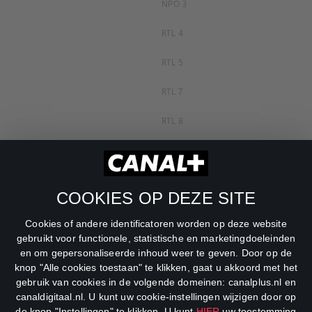
NPO 3
RTL 4
RTL 5
RTL 7
RTL 8
RTL Z
SBS6
COOKIES OP DEZE SITE
Net5
Cookies of andere identificatoren worden op deze website
Veronica
gebruikt voor functionele, statistische en marketingdoeleinden
en om gepersonaliseerde inhoud weer te geven. Door op de
DreamWorks Channel
knop "Alle cookies toestaan" te klikken, gaat u akkoord met het
gebruik van cookies in de volgende domeinen: canalplus.nl en
canaldigitaal.nl. U kunt uw cookie-instellingen wijzigen door op
de knop "Instellingen" te klikken. U kunt
HIER
uw toestemming