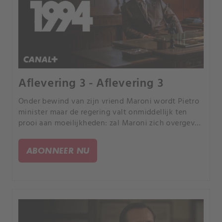
Aflevering 3 - Aflevering 3
Onder bewind van zijn vriend Maroni wordt Pietro
minister maar de regering valt onmiddellijk ten
prooi aan moeilijkheden: zal Maroni zich overgeven
aan de verlokkingen van Berlusconi of zal hij de
dictaten van zijn partijleider Bossi volgen?.
ABONNEER NU