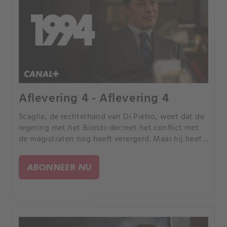
Aflevering 4 - Aflevering 4
Scaglia, de rechterhand van Di Pietro, weet dat de
regering met het Biondi-decreet het conflict met
de magistraten nog heeft verergerd. Maar hij heeft
nog steeds een troefkaart achter de hand: het
smeergeld gelinkt aan Mondadori.
ABONNEER NU