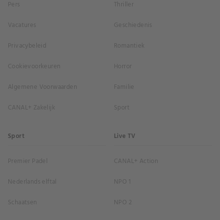
Pers
Thriller
Vacatures
Geschiedenis
Privacybeleid
Romantiek
Cookievoorkeuren
Horror
Algemene Voorwaarden
Familie
CANAL+ Zakelijk
Sport
Sport
Live TV
Premier Padel
CANAL+ Action
Nederlands elftal
NPO 1
Schaatsen
NPO 2