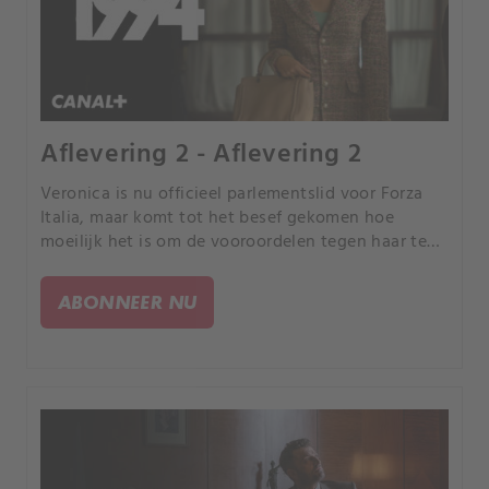
Aflevering 2 - Aflevering 2
Veronica is nu officieel parlementslid voor Forza
Italia, maar komt tot het besef gekomen hoe
moeilijk het is om de vooroordelen tegen haar te
schudden: zelfs voor Leo is ze nog steeds het
mooie meisje dat op zoek is naar de schijnwerpers.
ABONNEER NU