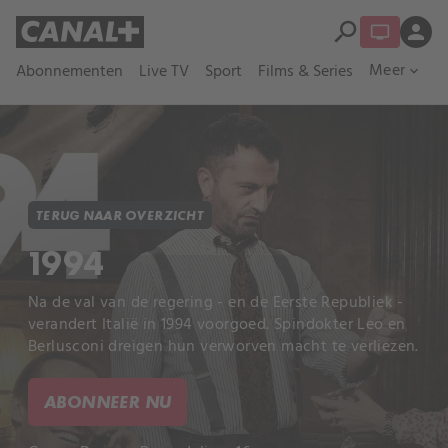
search
person
Meer
Abonnementen
Live TV
Sport
Films & Series
expand_more
TERUG NAAR OVERZICHT
1994
Na de val van de regering - en de Eerste Republiek -
verandert Italië in 1994 voorgoed. Spindokter Leo en
Berlusconi dreigen hun verworven macht te verliezen.
ABONNEER NU