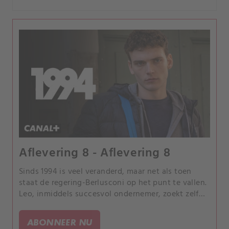
Aflevering 8 - Aflevering 8
Sinds 1994 is veel veranderd, maar net als toen
staat de regering-Berlusconi op het punt te vallen.
Leo, inmiddels succesvol ondernemer, zoekt zelf
hulp van "Cavaliere" Berlusconi, en het lijkt erop
dat er tussendoor nieuw leven wordt ingeblazen in
ABONNEER NU
een oude liefde….