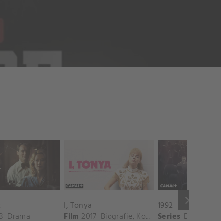
keyboard_arrow_right
t
I, Tonya
1992
8
Drama
Film
2017
Biografie
,
Komedie
Series
,
Drama
Drama