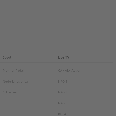
Sport
Live TV
Premier Padel
CANAL+ Action
Nederlands elftal
NPO 1
Schaatsen
NPO 2
NPO 3
RTL 4