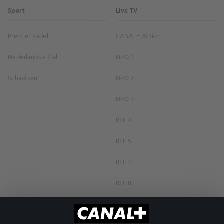
Sport
Live TV
Premier Padel
CANAL+ Action
Nederlands elftal
NPO 1
Schaatsen
NPO 2
NPO 3
RTL 4
RTL 5
RTL 7
RTL 8
RTL Z