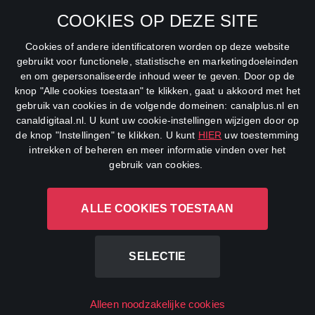
SBS6
COOKIES OP DEZE SITE
Net5
Cookies of andere identificatoren worden op deze website
Veronica
gebruikt voor functionele, statistische en marketingdoeleinden
en om gepersonaliseerde inhoud weer te geven. Door op de
DreamWorks Channel
knop "Alle cookies toestaan" te klikken, gaat u akkoord met het
gebruik van cookies in de volgende domeinen: canalplus.nl en
canaldigitaal.nl. U kunt uw cookie-instellingen wijzigen door op
de knop "Instellingen" te klikken. U kunt
HIER
uw toestemming
intrekken of beheren en meer informatie vinden over het
gebruik van cookies.
ALLE COOKIES TOESTAAN
CANAL+ Luxembourg S. à r.l., Rue Albert Borschette 4, L-1246
Luxembourg R.C.S.
Luxembourg: B 87.905
SELECTIE
All rights reserved
Alleen noodzakelijke cookies