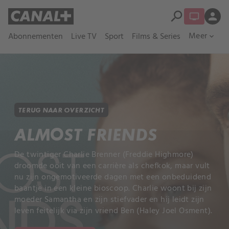
search
person
Meer
Abonnementen
Live TV
Sport
Films & Series
expand_more
TERUG NAAR OVERZICHT
ALMOST FRIENDS
De twintiger Charlie Brenner (Freddie Highmore)
droomde ooit van een carrière als chefkok, maar vult
nu zijn ongemotiveerde dagen met een onbeduidend
baantje in een kleine bioscoop. Charlie woont bij zijn
moeder Samantha en zijn stiefvader en hij leidt zijn
leven feitelijk via zijn vriend Ben (Haley Joel Osment).