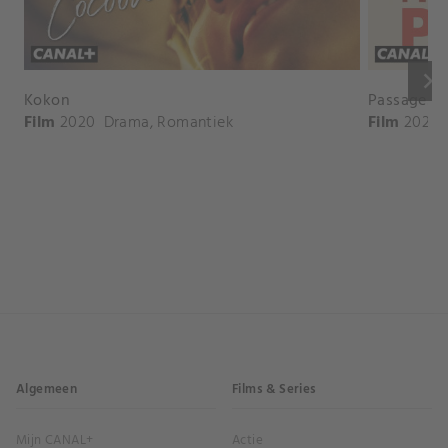
keyboard_arrow_right
Kokon
Passages
Film
2020
Drama
,
Romantiek
Film
2023
Algemeen
Films & Series
Mijn CANAL+
Actie