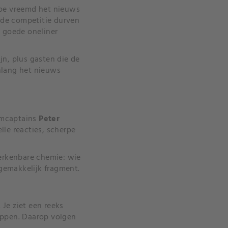
hoe vreemd het nieuws
r de competitie durven
n goede oneliner
jn, plus gasten die de
enlang het nieuws
eamcaptains
Peter
lle reacties, scherpe
 herkenbare chemie: wie
ngemakkelijk fragment.
 Je ziet een reeks
oppen. Daarop volgen