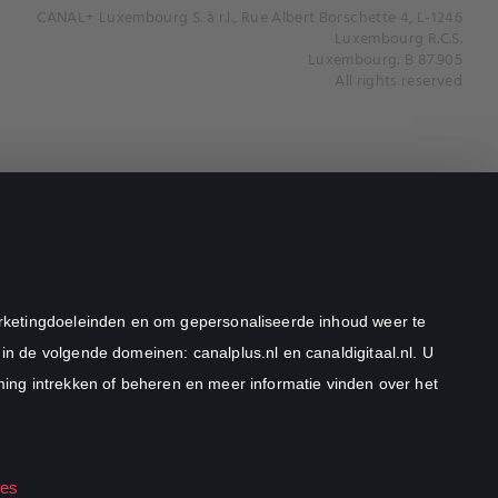
CANAL+ Luxembourg S. à r.l., Rue Albert Borschette 4, L-1246
Luxembourg R.C.S.
Luxembourg: B 87.905
All rights reserved
marketingdoeleinden en om gepersonaliseerde inhoud weer te
in de volgende domeinen: canalplus.nl en canaldigitaal.nl. U
ng intrekken of beheren en meer informatie vinden over het
ies