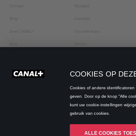
Contact
Misdaad
Blog
Komedie
Over CANAL+
Documentaire
Pers
Thriller
Vacatures
Geschiedenis
Privacybeleid
Romantiek
COOKIES OP DEZE
Cookievoorkeuren
Horror
Cookies of andere identificatore
Algemene Voorwaarden
Familie
geven. Door op de knop "Alle cook
kunt uw cookie-instellingen wijzig
CANAL+ Zakelijk
Sport
gebruik van cookies.
ALLE COOKIES TOE