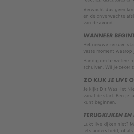
reacties, discussies e
Verwacht dus geen lan
en de onverwachte afsl
van de avond.
WANNEER BEGINT
Het nieuwe seizoen st
vaste moment waarop j
Handig om te weten: r
schuiven. Wil je zeker 
ZO KIJK JE LIVE 
Je kijkt Dit Was Het N
vanaf de start. Ben je 
kunt beginnen.
TERUGKIJKEN EN 
Lukt live kijken niet?
iets anders hebt, of als 