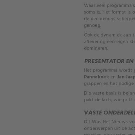
Waar veel programma’s 
soms is. Het format is
de deelnemers scherper 
genoeg.
Ook de dynamiek aan taf
aflevering een eigen kl
domineren.
PRESENTATOR EN
Het programma wordt 
Pannekoek
en
Jan Jaa
grappen en het nodige 
Die vaste basis is bela
pakt de lach, wie prik
VASTE ONDERDEL
Dit Was Het Nieuws voel
onderwerpen uit de act