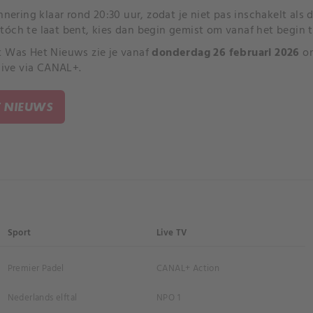
innering klaar rond 20:30 uur, zodat je niet pas inschakelt al
je tóch te laat bent, kies dan begin gemist om vanaf het begin t
 Was Het Nieuws zie je vanaf
donderdag 26 februari 2026
o
 live via CANAL+.
T NIEUWS
Sport
Live TV
Premier Padel
CANAL+ Action
Nederlands elftal
NPO 1