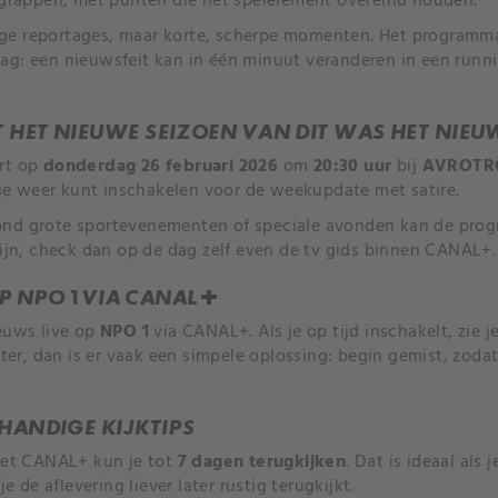
n grappen, met punten die het spelelement overeind houden.
ge reportages, maar korte, scherpe momenten. Het programma 
ag: een nieuwsfeit kan in één minuut veranderen in een runni
 HET NIEUWE SEIZOEN VAN DIT WAS HET NIEU
art op
donderdag 26 februari 2026
om
20:30 uur
bij
AVROTR
e weer kunt inschakelen voor de weekupdate met satire.
ond grote sportevenementen of speciale avonden kan de pro
zijn, check dan op de dag zelf even de tv gids binnen CANAL+.
OP NPO 1 VIA CANAL+
ieuws live op
NPO 1
via CANAL+. Als je op tijd inschakelt, zie 
later, dan is er vaak een simpele oplossing: begin gemist, zodat
HANDIGE KIJKTIPS
 Met CANAL+ kun je tot
7 dagen terugkijken
. Dat is ideaal al
je de aflevering liever later rustig terugkijkt.