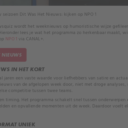
 seizoen Dit Was Het Nieuws: kijken op NPO 1
uwsquiz wordt het weeknieuws op humoristische wijze gefilee
Hieronder lees je wat het programma zo herkenbaar maakt, wie 
 op
NPO 1
via CANAL+.
T NIEUWS
UWS IN HET KORT
al jaren een vaste waarde voor liefhebbers van satire en actuali
ieuws van de afgelopen week door, niet met droge analyses,
else competitie tussen twee teams.
 en timing. Het programma schakelt snel tussen onderwerpen 
eelden en opvallende momenten uit de week. Daardoor voelt el
ORMAT UNIEK