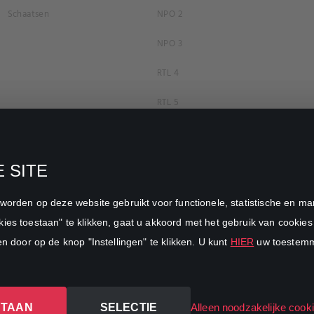
Schaatsen
NPO 2
NPO 3
RTL 4
RTL 5
RTL 7
RTL 8
 SITE
RTL Z
n worden op deze website gebruikt voor functionele, statistische en 
SBS6
ies toestaan" te klikken, gaat u akkoord met het gebruik van cookies 
en door op de knop "Instellingen" te klikken. U kunt
HIER
uw toestemmi
Net5
Veronica
STAAN
SELECTIE
DreamWorks Channel
Alleen noodzakelijke cook