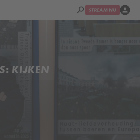
search
person
STREAM NU
S: KIJKEN