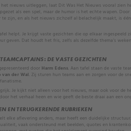
het nieuws uitleggen, laat Dit Was Het Nieuws vooral zien 
 opgezet als een spel, maar de humor is het echte wapen. Doo
te zijn, en als het nieuws zichzelf al belachelijk maakt, is éé
el helpt. Je krijgt vaste gezichten die op elkaar ingespeeld zi
eur geven. Dat houdt het fris, zelfs als dezelfde thema’s wek
 TEAMCAPTAINS: DE VASTE GEZICHTEN
gepresenteerd door
Harm Edens
. Aan tafel staan de vaste t
p van der Wal
. Zij sturen hun teams aan en zorgen voor de sne
fanatisme.
ngrijk. Je kijkt niet alleen voor het nieuws, maar ook voor de
t door het verhaal heen en wie geeft de beste draai aan een o
EN EN TERUGKERENDE RUBRIEKEN
t elke aflevering anders, maar heeft een duidelijke structuur.
ualiteit, vaak ondersteund met beelden, quotes en krantenk