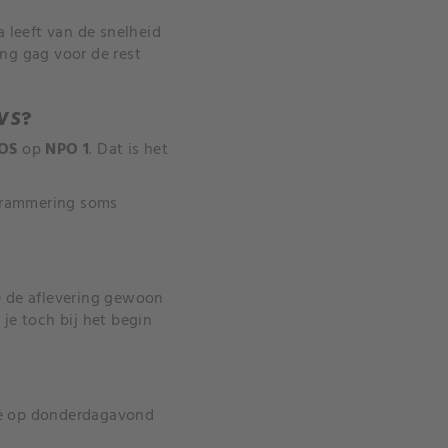
leeft van de snelheid
ng gag voor de rest
WS?
OS
op
NPO 1
. Dat is het
grammering soms
je de aflevering gewoon
 je toch bij het begin
s je op donderdagavond