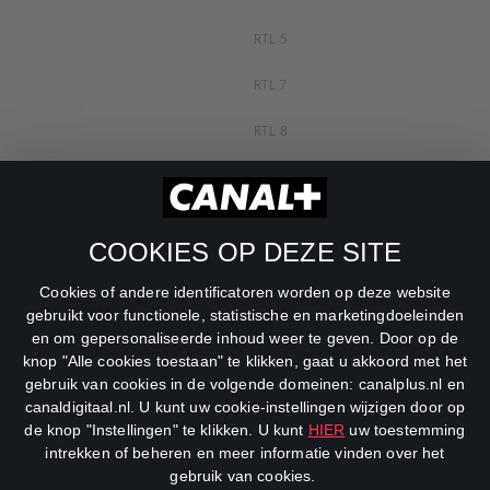
RTL 5
RTL 7
RTL 8
RTL Z
SBS6
COOKIES OP DEZE SITE
Net5
Cookies of andere identificatoren worden op deze website
Veronica
gebruikt voor functionele, statistische en marketingdoeleinden
en om gepersonaliseerde inhoud weer te geven. Door op de
DreamWorks Channel
knop "Alle cookies toestaan" te klikken, gaat u akkoord met het
gebruik van cookies in de volgende domeinen: canalplus.nl en
canaldigitaal.nl. U kunt uw cookie-instellingen wijzigen door op
de knop "Instellingen" te klikken. U kunt
HIER
uw toestemming
intrekken of beheren en meer informatie vinden over het
gebruik van cookies.