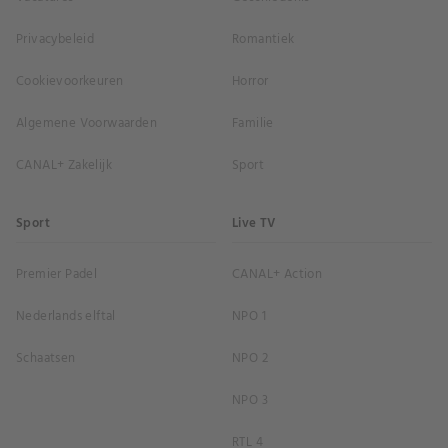
Privacybeleid
Romantiek
Cookievoorkeuren
Horror
Algemene Voorwaarden
Familie
CANAL+ Zakelijk
Sport
Sport
Live TV
Premier Padel
CANAL+ Action
Nederlands elftal
NPO 1
Schaatsen
NPO 2
NPO 3
RTL 4