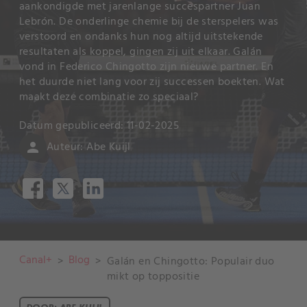
aankondigde met jarenlange succespartner Juan
Lebrón. De onderlinge chemie bij de sterspelers was
verstoord en ondanks hun nog altijd uitstekende
resultaten als koppel, gingen zij uit elkaar. Galán
vond in Federico Chingotto zijn nieuwe partner. En
het duurde niet lang voor zij successen boekten. Wat
maakt deze combinatie zo speciaal?
Datum gepubliceerd: 11-02-2025
Auteur: Abe Kuijl
person
Canal+
Blog
>
>
Galán en Chingotto: Populair duo
mikt op toppositie
DOOR: ABE KUIJL