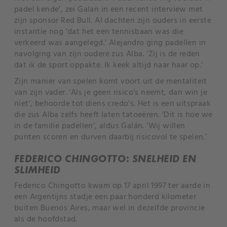
padel kende’, zei Galan in een recent interview met
zijn sponsor Red Bull. Al dachten zijn ouders in eerste
instantie nog ‘dat het een tennisbaan was die
verkeerd was aangelegd.’ Alejandro ging padellen in
navolging van zijn oudere zus Alba. ‘Zij is de reden
dat ik de sport oppakte. Ik keek altijd naar haar op.’
Zijn manier van spelen komt voort uit de mentaliteit
van zijn vader. ‘Als je geen risico’s neemt, dan win je
niet’, behoorde tot diens credo’s. Het is een uitspraak
die zus Alba zelfs heeft laten tatoeëren. ‘Dit is hoe we
in de familie padellen’, aldus Galán. ‘Wij willen
punten scoren en durven daarbij risicovol te spelen.’
FEDERICO CHINGOTTO: SNELHEID EN
SLIMHEID
Federico Chingotto kwam op 17 april 1997 ter aarde in
een Argentijns stadje een paar honderd kilometer
buiten Buenos Aires, maar wel in dezelfde provincie
als de hoofdstad.