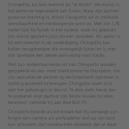
Chingotto, bij fans bekend als "el Ratón" (de muis), is
het perfecte tegenbeeld van Galán. Waar zijn partner
groot en krachtig is, blinkt Chingotto uit in snelheid,
wendbaarheid en verdedigende precisie. Met zijn 1,70
meter lijkt hij fysiek in het nadeel, maar hij gebruikt
zijn kleine gestalte juist als een voordeel. Als speler is
hij een meester in de verdediging. Chingotto kan
ballen terugbrengen die onmogelijk lijken en is met
zijn speltype een ideale aanvulling voor Galán.
Met zijn ondersteunende rol kan Chingotto worden
getypeerd als een meer traditionele rechterspeler, die
zijn aanvallende partner op de linkerhelft optimaal in
stelling probeert te brengen. Chingotto voelt zich
ook het gelukkigst in die rol. ‘Ik doe niets liever dan
te proberen mijn partner zijn beste niveau te laten
bereiken’, vertelde hij aan Red Bull TV.
Chingotto hoorde als kind vaak dat hij vanwege zijn
lengte een carrière als profpadeller wel op zijn buik
kon schrijven. Dat maakte hem duidelijk dat er maar