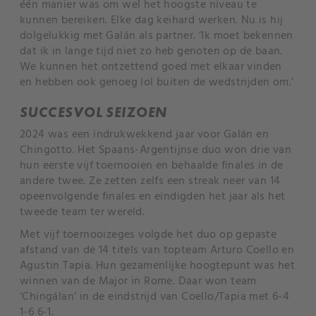
één manier was om wel het hoogste niveau te
kunnen bereiken. Elke dag keihard werken. Nu is hij
dolgelukkig met Galán als partner. ‘Ik moet bekennen
dat ik in lange tijd niet zo heb genoten op de baan.
We kunnen het ontzettend goed met elkaar vinden
en hebben ook genoeg lol buiten de wedstrijden om.’
SUCCESVOL SEIZOEN
2024 was een indrukwekkend jaar voor Galán en
Chingotto. Het Spaans-Argentijnse duo won drie van
hun eerste vijf toernooien en behaalde finales in de
andere twee. Ze zetten zelfs een streak neer van 14
opeenvolgende finales en eindigden het jaar als het
tweede team ter wereld.
Met vijf toernooizeges volgde het duo op gepaste
afstand van de 14 titels van topteam Arturo Coello en
Agustin Tapia. Hun gezamenlijke hoogtepunt was het
winnen van de Major in Rome. Daar won team
‘Chingálan’ in de eindstrijd van Coello/Tapia met 6-4
1-6 6-1.