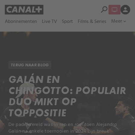
search
person
Meer
Abonnementen
Live TV
Sport
Films & Series
expand_more
TERUG NAAR BLOG
GALÁN EN
CHINGOTTO: POPULAIR
DUO MIKT OP
TOPPOSITIE
De padelwereld was in rep en roer toen Alejandro
Galán na enkele toernooien in 2024 zijn breuk