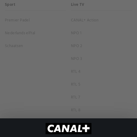
Sport
Live TV
Premier Padel
CANAL+ Action
Nederlands elftal
NPO 1
Schaatsen
NPO 2
NPO 3
RTL 4
RTL 5
RTL 7
RTL 8
RTL Z
SBS6