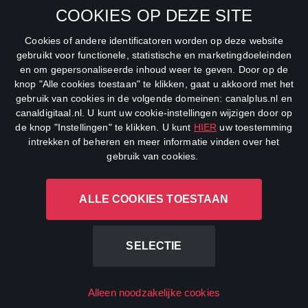
COOKIES OP DEZE SITE
Net5
Cookies of andere identificatoren worden op deze website
Veronica
gebruikt voor functionele, statistische en marketingdoeleinden
en om gepersonaliseerde inhoud weer te geven. Door op de
DreamWorks Channel
knop "Alle cookies toestaan" te klikken, gaat u akkoord met het
gebruik van cookies in de volgende domeinen: canalplus.nl en
canaldigitaal.nl. U kunt uw cookie-instellingen wijzigen door op
de knop "Instellingen" te klikken. U kunt
HIER
uw toestemming
intrekken of beheren en meer informatie vinden over het
gebruik van cookies.
ALLE COOKIES TOESTAAN
CANAL+ Luxembourg S. à r.l., Rue Albert Borschette 4, L-1246
Luxembourg R.C.S.
Luxembourg: B 87.905
SELECTIE
All rights reserved
Alleen noodzakelijke cookies