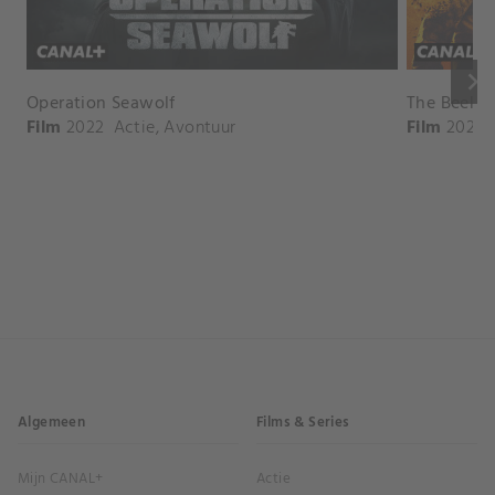
keyboard_arrow_right
Operation Seawolf
The Beeke
Film
2022
Actie
,
Avontuur
Film
2024
Algemeen
Films & Series
Mijn CANAL+
Actie