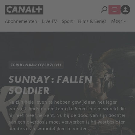
search
person
Meer
Abonnementen
Live TV
Sport
Films & Series
expand_more
TERUG NAAR OVERZICHT
SUNRAY: FALLEN
SOLDIER
Na zijn hele leven te hebben gewijd aan het leger
worstelt Andy nu om terug te keren in een wereld die
hij niet meer herkent. Nu hij de dood van zijn dochter
aan een overdosis moet verwerken is hij vastbesloten
om de verantwoordelijken te vinden.