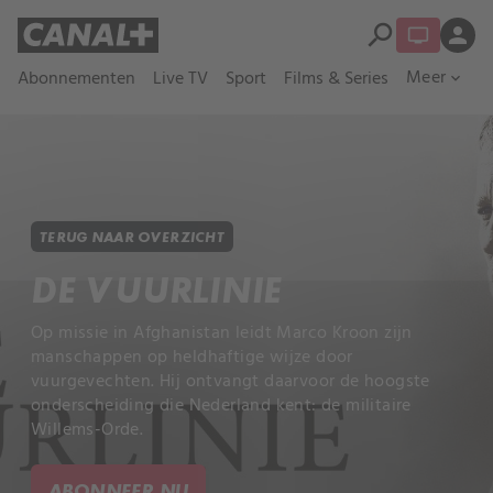
search
person
Meer
Abonnementen
Live TV
Sport
Films & Series
expand_more
TERUG NAAR OVERZICHT
DE VUURLINIE
Op missie in Afghanistan leidt Marco Kroon zijn
manschappen op heldhaftige wijze door
vuurgevechten. Hij ontvangt daarvoor de hoogste
onderscheiding die Nederland kent: de militaire
Willems-Orde.
ABONNEER NU