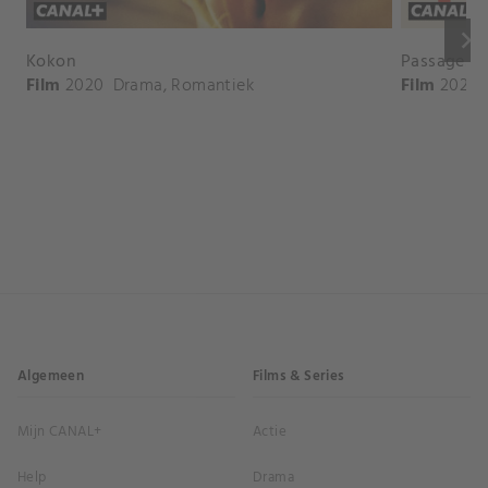
keyboard_arrow_right
Kokon
Passages
Film
2020
Drama
,
Romantiek
Film
2023
Algemeen
Films & Series
Mijn CANAL+
Actie
Help
Drama