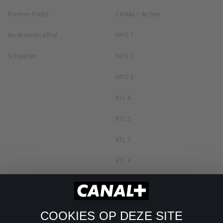
Premier Padel
CANAL+ Action
Nederlands elftal
NPO 1
Schaatsen
NPO 2
NPO 3
RTL 4
RTL 5
RTL 7
RTL 8
RTL Z
SBS6
COOKIES OP DEZE SITE